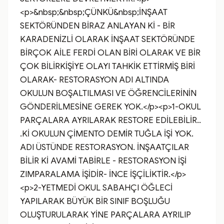
<p>&nbsp;&nbsp;ÇÜNKÜ&nbsp;İNŞAAT 
SEKTÖRÜNDEN BİRAZ ANLAYAN Kİ - BİR 
KARADENİZLİ OLARAK İNŞAAT SEKTÖRÜNDE 
BİRÇOK AİLE FERDİ OLAN BİRİ OLARAK VE BİR 
ÇOK BİLİRKİŞİYE OLAYI TAHKİK ETTİRMİŞ BİRİ 
OLARAK- RESTORASYON ADI ALTINDA 
OKULUN BOŞALTILMASI VE ÖĞRENCİLERİNİN 
GÖNDERİLMESİNE GEREK YOK.</p><p>1-OKUL 
PARÇALARA AYRILARAK RESTORE EDİLEBİLİR.. 
.Kİ OKULUN ÇİMENTO DEMİR TUĞLA İŞİ YOK. 
ADI ÜSTÜNDE RESTORASYON. İNŞAATÇILAR 
BİLİR Kİ AVAMİ TABİRLE - RESTORASYON İŞİ 
ZIMPARALAMA İŞİDİR- İNCE İŞÇİLİKTİR.</p>
<p>2-YETMEDİ OKUL SABAHÇI ÖĞLECİ 
YAPILARAK BÜYÜK BİR SINIF BOŞLUĞU 
OLUŞTURULARAK YİNE PARÇALARA AYRILIP 