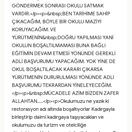
GÖNDERMEK SONRASI OKULU SATMAK 
VARDIR.</p><p>&nbsp;BEN TARİHİME SAHİP 
ÇIKACAĞIM, BÖYLE BİR OKULU MAZİYİ 
KORUYACAĞIM. VE 
YÜRÜTMENİN&nbsp;DOĞRU YAPILMASI YANİ 
OKULUN BOŞALTILMAMASI BUNA BAĞLI 
EĞİTİMİN DEVAM ETMESİ YÖNÜNDE GEREKLİ 
ADLİ BAŞVURUMU YAPACAĞIM. YOK YİNE DE 
OKUL BOŞALTILACAK KARARI ÇIKARSA 
YÜRÜTMENİN DURURULMASI YÖNÜNDE ADLİ 
BAŞVURUMU TEKRARDAN YİNELEYECEĞİM.
</p><p>&nbsp;MÜCADELE AZİM BİZDEN ZAFER 
ALLAHTAN.....</p><p>Okulumuzu ne yazık ki 
restorasyon adı altında boşaltıyorlar Kadırgayla 
birleştirip daimi kadırgaya taşıyacakları ve 
okulumuzu da turizm ve otelciliğe 