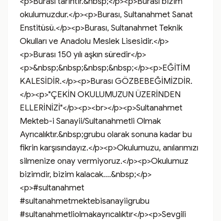
<p>Burası tarihtir.&nbsp;</p><p>Burası bizim 
okulumuzdur.</p><p>Burası, Sultanahmet Sanat 
Enstitüsü.</p><p>Burası, Sultanahmet Teknik 
Okulları ve Anadolu Meslek Lisesidir.</p>
<p>Burası 150 yılı aşkın süredir</p>
<p>&nbsp;&nbsp;&nbsp;&nbsp;</p><p>EĞİTİM 
KALESİDİR.</p><p>Burası GÖZBEBEĞİMİZDİR.
</p><p>"ÇEKİN OKULUMUZUN ÜZERİNDEN 
ELLERİNİZİ"</p><p><br></p><p>Sultanahmet 
Mekteb-i Sanayii/Sultanahmetli Olmak 
Ayrıcalıktır.&nbsp;grubu olarak sonuna kadar bu 
fikrin karşısındayız.</p><p>Okulumuzu, anılarımızı 
silmenize onay vermiyoruz.</p><p>Okulumuz 
bizimdir, bizim kalacak....&nbsp;</p>
<p>#sultanahmet 
#sultanahmetmektebisanayiigrubu 
#sultanahmetliolmakayrıcalıktır</p><p>Sevgili 