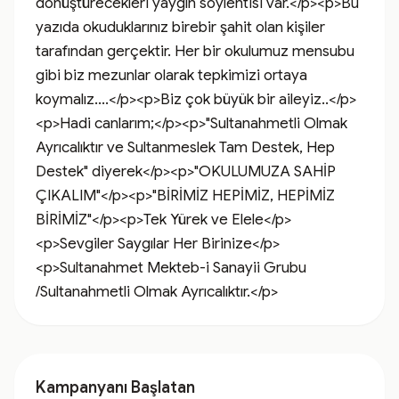
dönüştürecekleri yaygın söylentisi var.</p><p>Bu 
yazıda okuduklarınız birebir şahit olan kişiler 
tarafından gerçektir. Her bir okulumuz mensubu 
gibi biz mezunlar olarak tepkimizi ortaya 
koymalız....</p><p>Biz çok büyük bir aileyiz..</p>
<p>Hadi canlarım;</p><p>"Sultanahmetli Olmak 
Ayrıcalıktır ve Sultanmeslek Tam Destek, Hep 
Destek" diyerek</p><p>"OKULUMUZA SAHİP 
ÇIKALIM"</p><p>"BİRİMİZ HEPİMİZ, HEPİMİZ 
BİRİMİZ"</p><p>Tek Yürek ve Elele</p>
<p>Sevgiler Saygılar Her Birinize</p>
<p>Sultanahmet Mekteb-i Sanayii Grubu 
/Sultanahmetli Olmak Ayrıcalıktır.</p>
Kampanyanı Başlatan