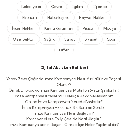
Belediyeler
Çevre
Eğitim
Eğlence
Ekonomi
Haberleşme
Hayvan Hakları
İnsan Hakları
Kamu Kurumları
Kişisel
Medya
Özel Sektör
Sağlık
Sanat
Siyaset
Spor
Diğer
Dijital Aktivizm Rehberi
Yapay Zeka Çağında İmza Kampanyası Nasıl Yürütülür ve Başarılı
Olunur?
Örnek Dilekçe ve İmza Kampanyası Metinleri (Hazır Şablonlar)
İmza Kampanyası Yasal mı? Dilekçe Hakkı ve Haklarınız
Online İmza Kampanyası Nerede Başlatılır?
İmza Kampanyası Hakkında Sık Sorulan Sorular
İmza Kampanyası Nasıl Başlatılır?
Karar Vericilere En İyi Şekilde Nasıl Ulaşılır?
İmza Kampanyalarının Başarılı Olması İçin Neler Yapılmalıdır?