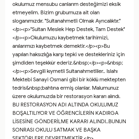
okulumuz mensubu canlarım desteğimizi eksik 
etmeyelim. Bizim grubumuza ait olan 
sloganımızdır. "Sultanahmetli Olmak Ayrıcalıktır."
</p><p>"Sultan Meslek Hep Destek, Tam Destek"
</p><p>Okulumuzu kaybetmek tarihimizi, 
anılarımızı kaybetmek demektir.</p><p>Bu 
yapılan haksızlığa karşı tepki ve destekleriniz için 
şimdiden teşekkür ederiz.&nbsp;</p><p>&nbsp;
</p><p>Sevgili kıymetli Sultanahmetliler.. Islahı 
Mektebi Sanayi Osmani gibi bir köklü mektepten 
tedris&nbsp;bahtına ermiş olanlar. Malumunuz 
üzere okulumuzda bir restorasyon kararı alındı. 
BU RESTORASYON ADI ALTINDA OKULUMUZ 
BOŞALTILIYOR VE ÖĞRENCİLERİN KADIRGA 
LİSESİNE GÖNDERİLME KARARI ALINDI..BUNUN 
SONRASI OKULU SATMAK VE BAŞKA 
SEKTÖRLERE DEVRETMEKTİR.</p>