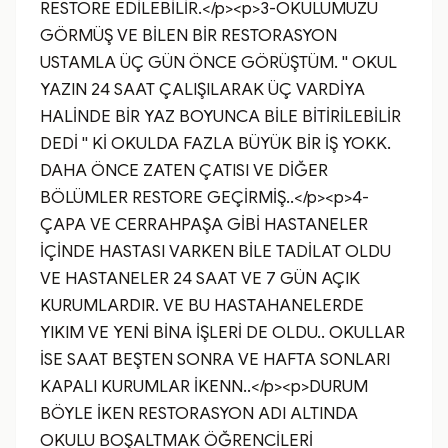
RESTORE EDİLEBİLİR.</p><p>3-OKULUMUZU 
GÖRMÜŞ VE BİLEN BİR RESTORASYON 
USTAMLA ÜÇ GÜN ÖNCE GÖRÜŞTÜM. '' OKUL 
YAZIN 24 SAAT ÇALIŞILARAK ÜÇ VARDİYA 
HALİNDE BİR YAZ BOYUNCA BİLE BİTİRİLEBİLİR 
DEDİ '' Kİ OKULDA FAZLA BÜYÜK BİR İŞ YOKK. 
DAHA ÖNCE ZATEN ÇATISI VE DİĞER 
BÖLÜMLER RESTORE GEÇİRMİŞ..</p><p>4-
ÇAPA VE CERRAHPAŞA GİBİ HASTANELER 
İÇİNDE HASTASI VARKEN BİLE TADİLAT OLDU 
VE HASTANELER 24 SAAT VE 7 GÜN AÇIK 
KURUMLARDIR. VE BU HASTAHANELERDE 
YIKIM VE YENİ BİNA İŞLERİ DE OLDU.. OKULLAR 
İSE SAAT BEŞTEN SONRA VE HAFTA SONLARI 
KAPALI KURUMLAR İKENN..</p><p>DURUM 
BÖYLE İKEN RESTORASYON ADI ALTINDA 
OKULU BOŞALTMAK ÖĞRENCİLERİ 