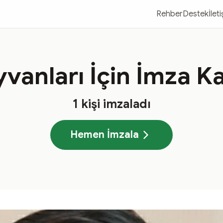
Rehber
Destek
İlet
vanları İçin İmza 
1
kişi imzaladı
Hemen İmzala