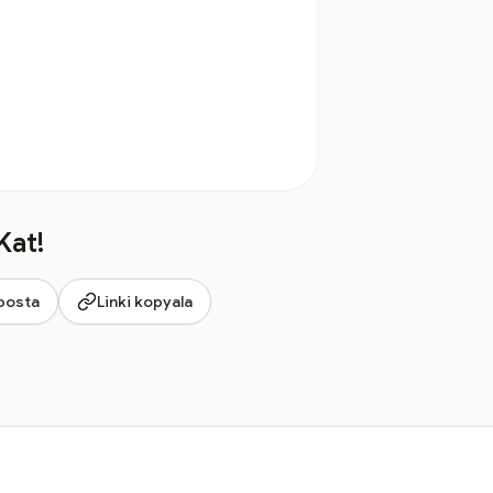
Kat!
posta
Linki kopyala