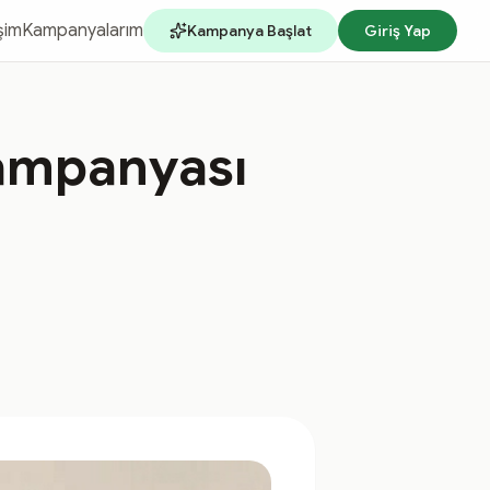
işim
Kampanyalarım
Kampanya Başlat
Giriş Yap
Kampanyası