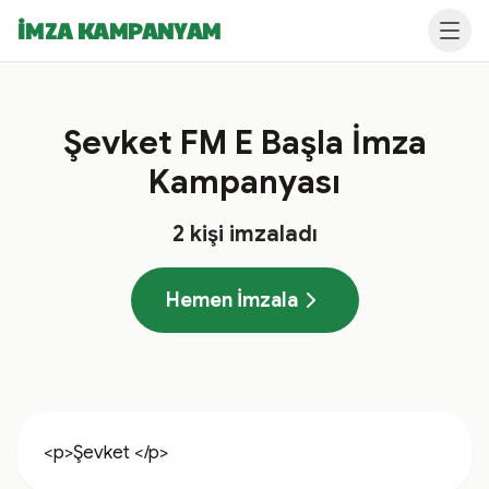
İMZA KAMPANYAM
Şevket FM E Başla İmza
Kampanyası
2
kişi imzaladı
Hemen İmzala
<p>Şevket </p>