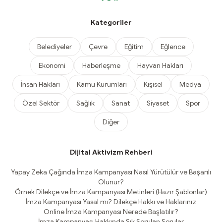
Kategoriler
Belediyeler
Çevre
Eğitim
Eğlence
Ekonomi
Haberleşme
Hayvan Hakları
İnsan Hakları
Kamu Kurumları
Kişisel
Medya
Özel Sektör
Sağlık
Sanat
Siyaset
Spor
Diğer
Dijital Aktivizm Rehberi
Yapay Zeka Çağında İmza Kampanyası Nasıl Yürütülür ve Başarılı
Olunur?
Örnek Dilekçe ve İmza Kampanyası Metinleri (Hazır Şablonlar)
İmza Kampanyası Yasal mı? Dilekçe Hakkı ve Haklarınız
Online İmza Kampanyası Nerede Başlatılır?
İmza Kampanyası Hakkında Sık Sorulan Sorular