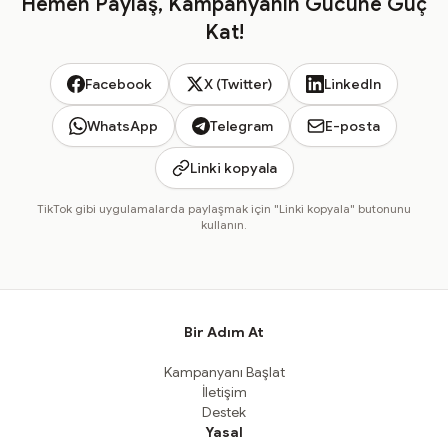
Hemen Paylaş, Kampanyanın Gücüne Güç
Kat!
Facebook
X (Twitter)
LinkedIn
WhatsApp
Telegram
E-posta
Linki kopyala
TikTok gibi uygulamalarda paylaşmak için "Linki kopyala" butonunu
kullanın.
Bir Adım At
Kampanyanı Başlat
İletişim
Destek
Yasal