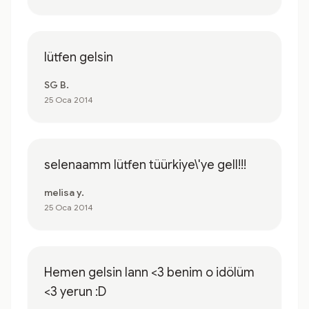
lütfen gelsin
SG B.
25 Oca 2014
selenaamm lütfen tüürkiye\'ye gell!!!
melisa y.
25 Oca 2014
Hemen gelsin lann <3 benim o idölüm
<3 yerun :D