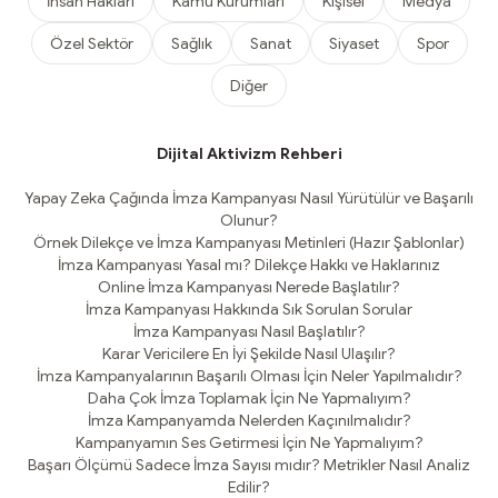
İnsan Hakları
Kamu Kurumları
Kişisel
Medya
Özel Sektör
Sağlık
Sanat
Siyaset
Spor
Diğer
Dijital Aktivizm Rehberi
Yapay Zeka Çağında İmza Kampanyası Nasıl Yürütülür ve Başarılı
Olunur?
Örnek Dilekçe ve İmza Kampanyası Metinleri (Hazır Şablonlar)
İmza Kampanyası Yasal mı? Dilekçe Hakkı ve Haklarınız
Online İmza Kampanyası Nerede Başlatılır?
İmza Kampanyası Hakkında Sık Sorulan Sorular
İmza Kampanyası Nasıl Başlatılır?
Karar Vericilere En İyi Şekilde Nasıl Ulaşılır?
İmza Kampanyalarının Başarılı Olması İçin Neler Yapılmalıdır?
Daha Çok İmza Toplamak İçin Ne Yapmalıyım?
İmza Kampanyamda Nelerden Kaçınılmalıdır?
Kampanyamın Ses Getirmesi İçin Ne Yapmalıyım?
Başarı Ölçümü Sadece İmza Sayısı mıdır? Metrikler Nasıl Analiz
Edilir?