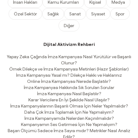
İnsan Hakları
Kamu Kurumları
Kişisel
Medya
Özel Sektör
Sağlık
Sanat
Siyaset
Spor
Diğer
Dijital Aktivizm Rehberi
Yapay Zeka Çağında İmza Kampanyası Nasıl Yürütülür ve Başarılı
Olunur?
Örnek Dilekçe ve İmza Kampanyası Metinleri (Hazır Şablonlar)
İmza Kampanyası Yasal mı? Dilekçe Hakkı ve Haklarınız
Online İmza Kampanyası Nerede Başlatılır?
İmza Kampanyası Hakkında Sık Sorulan Sorular
İmza Kampanyası Nasıl Başlatılır?
Karar Vericilere En İyi Şekilde Nasıl Ulaşılır?
İmza Kampanyalarının Başarılı Olması İçin Neler Yapılmalıdır?
Daha Çok İmza Toplamak İçin Ne Yapmalıyım?
İmza Kampanyamda Nelerden Kaçınılmalıdır?
Kampanyamın Ses Getirmesi İçin Ne Yapmalıyım?
Başarı Ölçümü Sadece İmza Sayısı mıdır? Metrikler Nasıl Analiz
Edilir?