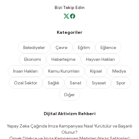
Bizi Takip Edin
Kategoriler
Belediyeler
Çevre
Eğitim
Eğlence
Ekonomi
Haberleşme
Hayvan Hakları
İnsan Hakları
Kamu Kurumları
Kişisel
Medya
Özel Sektör
Sağlık
Sanat
Siyaset
Spor
Diğer
Dijital Aktivizm Rehberi
Yapay Zeka Çağında İmza Kampanyası Nasıl Yürütülür ve Başarılı
Olunur?
Örnek Dilekçe ve İmza Kampanyası Metinleri (Hazır Şablonlar)