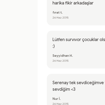
harika fikir arkadaşlar
fırat t.
26 Haz 2015
Lütfen survıvor çocuklar ol
:)
Seyyidhan H.
26 Haz 2015
Serenay tek sevdiceğimve 
sevdiğim <3
Nur İ.
26 Haz 2015