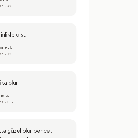
az 2015
inlikle olsun
met l.
az 2015
ika olur
ma ü.
az 2015
ta güzel olur bence .