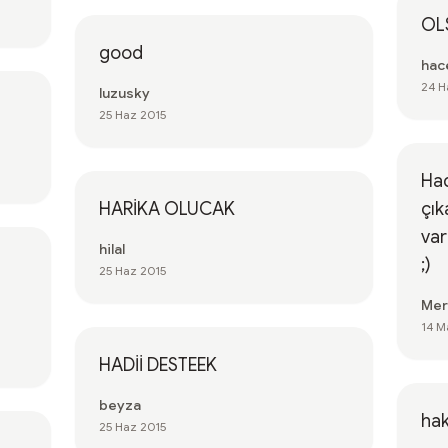
OL
good
hac
24 H
luzusky
25 Haz 2015
Ha
HARİKA OLUCAK
çık
var
hilal
;)
25 Haz 2015
Mer
14 M
HADİİ DESTEEK
beyza
hak
25 Haz 2015