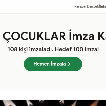
Rehber
Destek
İlet
 ÇOCUKLAR İmza K
108
kişi imzaladı
. Hedef
100
imza!
Hemen İmzala