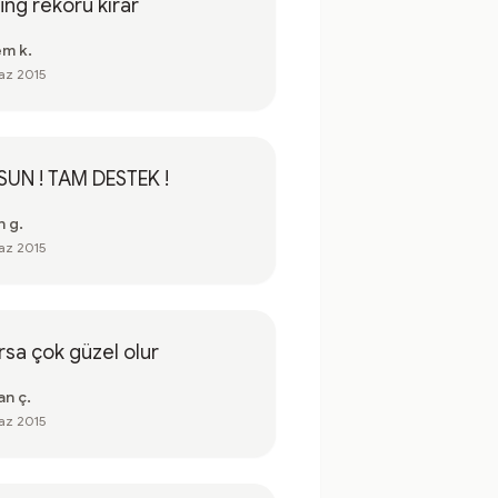
ing rekoru kırar
em k.
az 2015
SUN ! TAM DESTEK !
n g.
az 2015
rsa çok güzel olur
an ç.
az 2015