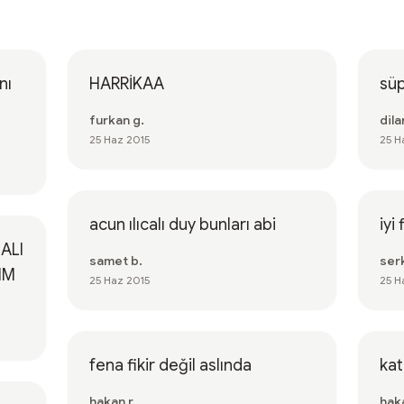
nı
HARRİKAA
süp
furkan g.
dila
25 Haz 2015
25 H
acun ılıcalı duy bunları abi
iyi 
ALI
samet b.
ser
IM
25 Haz 2015
25 H
fena fikir değil aslında
kat
hakan r.
haka