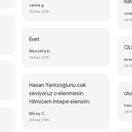
Rat
sema g.
25 Haz 2015
sin
24 H
Evet
OL
Mustafa K.
25 Haz 2015
ere
24 H
Hasan Yanlızoğlunu cok
seviyoruz o elenmesin
olu
Hilmicem İntepe elensim.
has
24 H
Miraç C.
25 Haz 2015