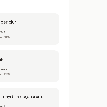
per olur
ra e.
az 2015
fikir
kan s.
az 2015
ılmayı bile düşünürüm.
n t.