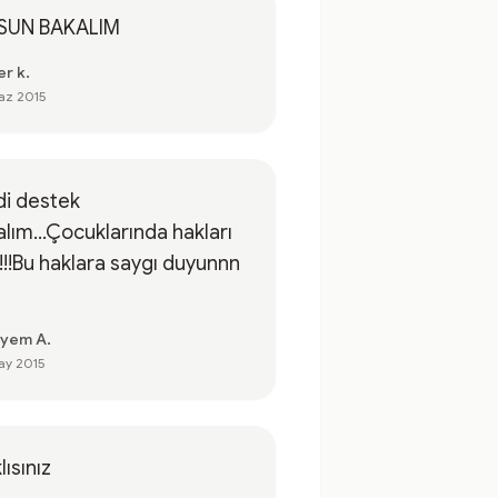
SUN BAKALIM
er k.
az 2015
di destek
alım...Çocuklarında hakları
!!!Bu haklara saygı duyunnn
yem A.
ay 2015
lısınız