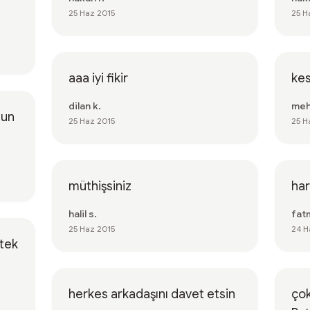
25 Haz 2015
25 H
aaa iyi fikir
kes
dilan k.
meh
sun
25 Haz 2015
25 H
müthişsiniz
har
halil s.
fat
25 Haz 2015
24 H
tek
herkes arkadaşını davet etsin
çok