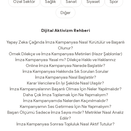
Özel Sektör
Sağlık
Sanat
Siyaset
Spor
Diğer
Dijital Aktivizm Rehberi
Yapay Zeka Çağında İmza Kampanyası Nasıl Yürütülür ve Başarılı
Olunur?
Örnek Dilekçe ve İmza Kampanyası Metinleri (Hazır Şablonlar)
İmza Kampanyası Yasal mı? Dilekçe Hakkı ve Haklarınız
Online İmza Kampanyası Nerede Başlatılır?
İmza Kampanyası Hakkında Sık Sorulan Sorular
İmza Kampanyası Nasıl Başlatılır?
Karar Vericilere En İyi Şekilde Nasıl Ulaşılır?
İmza Kampanyalarının Başarılı Olması İçin Neler Yapılmalıdır?
Daha Çok İmza Toplamak İçin Ne Yapmalıyım?
İmza Kampanyamda Nelerden Kaçınılmalıdır?
Kampanyamın Ses Getirmesi İçin Ne Yapmalıyım?
Başarı Ölçümü Sadece İmza Sayısı mıdır? Metrikler Nasıl Analiz
Edilir?
İmza Kampanyası Sonrası Topluluk Nasıl Aktif Tutulur?