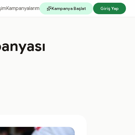
işim
Kampanyalarım
Kampanya Başlat
Giriş Yap
anyası