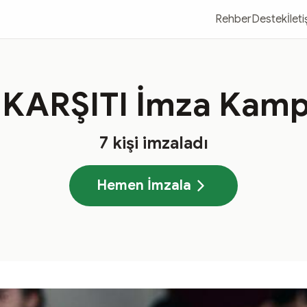
Rehber
Destek
İlet
 KARŞITI İmza Kamp
7
kişi imzaladı
Hemen İmzala