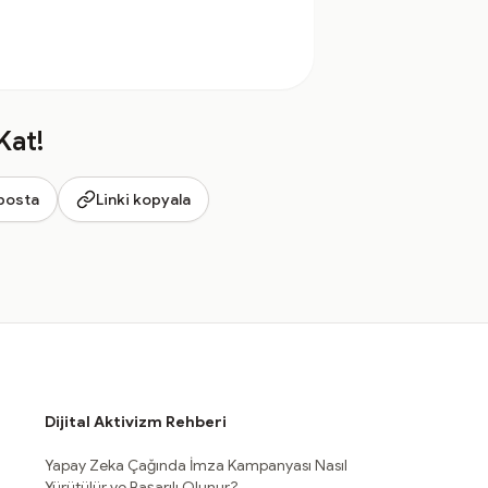
Kat!
posta
Linki kopyala
Dijital Aktivizm Rehberi
Yapay Zeka Çağında İmza Kampanyası Nasıl
Yürütülür ve Başarılı Olunur?