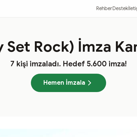
Rehber
Destek
İlet
 Set Rock) İmza K
7
kişi imzaladı
. Hedef
5.600
imza!
Hemen İmzala