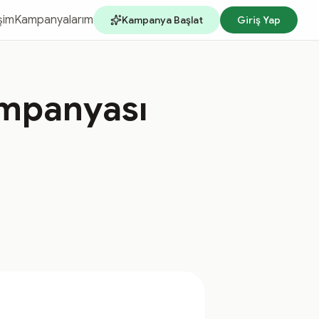
işim
Kampanyalarım
Kampanya Başlat
Giriş Yap
ampanyası