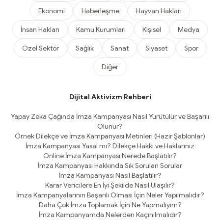
Ekonomi
Haberleşme
Hayvan Hakları
İnsan Hakları
Kamu Kurumları
Kişisel
Medya
Özel Sektör
Sağlık
Sanat
Siyaset
Spor
Diğer
Dijital Aktivizm Rehberi
Yapay Zeka Çağında İmza Kampanyası Nasıl Yürütülür ve Başarılı
Olunur?
Örnek Dilekçe ve İmza Kampanyası Metinleri (Hazır Şablonlar)
İmza Kampanyası Yasal mı? Dilekçe Hakkı ve Haklarınız
Online İmza Kampanyası Nerede Başlatılır?
İmza Kampanyası Hakkında Sık Sorulan Sorular
İmza Kampanyası Nasıl Başlatılır?
Karar Vericilere En İyi Şekilde Nasıl Ulaşılır?
İmza Kampanyalarının Başarılı Olması İçin Neler Yapılmalıdır?
Daha Çok İmza Toplamak İçin Ne Yapmalıyım?
İmza Kampanyamda Nelerden Kaçınılmalıdır?