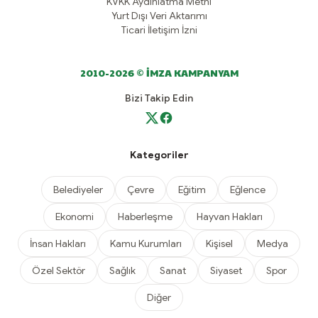
KVKK Aydınlatma Metni
Yurt Dışı Veri Aktarımı
Ticari İletişim İzni
2010-2026 © İMZA KAMPANYAM
Bizi Takip Edin
Kategoriler
Belediyeler
Çevre
Eğitim
Eğlence
Ekonomi
Haberleşme
Hayvan Hakları
İnsan Hakları
Kamu Kurumları
Kişisel
Medya
Özel Sektör
Sağlık
Sanat
Siyaset
Spor
Diğer