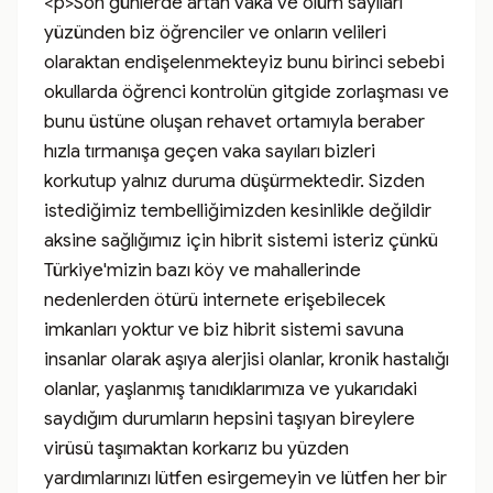
<p>Son günlerde artan vaka ve ölüm sayıları 
yüzünden biz öğrenciler ve onların velileri 
olaraktan endişelenmekteyiz bunu birinci sebebi 
okullarda öğrenci kontrolün gitgide zorlaşması ve 
bunu üstüne oluşan rehavet ortamıyla beraber 
hızla tırmanışa geçen vaka sayıları bizleri 
korkutup yalnız duruma düşürmektedir. Sizden 
istediğimiz tembelliğimizden kesinlikle değildir 
aksine sağlığımız için hibrit sistemi isteriz çünkü 
Türkiye'mizin bazı köy ve mahallerinde  
nedenlerden ötürü internete erişebilecek 
imkanları yoktur ve biz hibrit sistemi savuna 
insanlar olarak aşıya alerjisi olanlar, kronik hastalığı 
olanlar, yaşlanmış tanıdıklarımıza ve yukarıdaki 
saydığım durumların hepsini taşıyan bireylere 
virüsü taşımaktan korkarız bu yüzden 
yardımlarınızı lütfen esirgemeyin ve lütfen her bir 