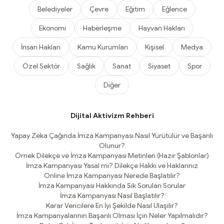
Belediyeler
Çevre
Eğitim
Eğlence
Ekonomi
Haberleşme
Hayvan Hakları
İnsan Hakları
Kamu Kurumları
Kişisel
Medya
Özel Sektör
Sağlık
Sanat
Siyaset
Spor
Diğer
Dijital Aktivizm Rehberi
Yapay Zeka Çağında İmza Kampanyası Nasıl Yürütülür ve Başarılı
Olunur?
Örnek Dilekçe ve İmza Kampanyası Metinleri (Hazır Şablonlar)
İmza Kampanyası Yasal mı? Dilekçe Hakkı ve Haklarınız
Online İmza Kampanyası Nerede Başlatılır?
İmza Kampanyası Hakkında Sık Sorulan Sorular
İmza Kampanyası Nasıl Başlatılır?
Karar Vericilere En İyi Şekilde Nasıl Ulaşılır?
İmza Kampanyalarının Başarılı Olması İçin Neler Yapılmalıdır?