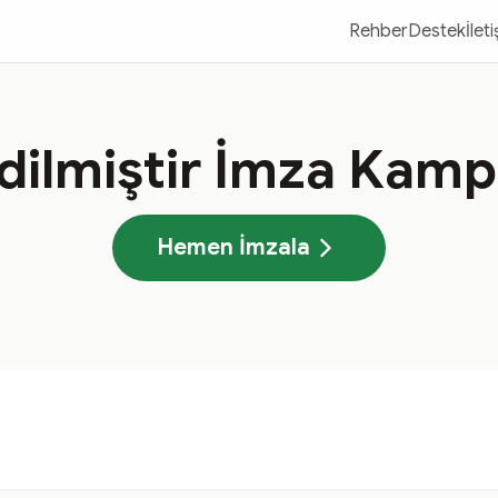
Rehber
Destek
İlet
Edilmiştir İmza Kam
Hemen İmzala