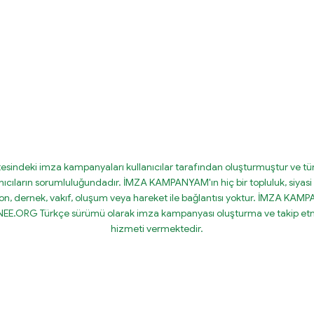
tesindeki imza kampanyaları kullanıcılar tarafından oluşturmuştur ve tüm
nıcıların sorumluluğundadır. İMZA KAMPANYAM'ın hiç bir topluluk, siyasi 
on, dernek, vakıf, oluşum veya hareket ile bağlantısı yoktur. İMZA KA
IGNEE.ORG Türkçe sürümü olarak imza kampanyası oluşturma ve takip etm
hizmeti vermektedir.