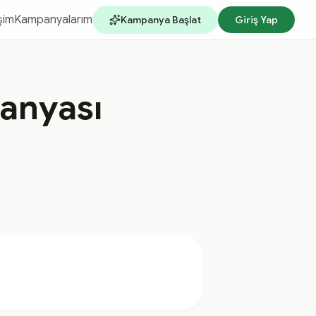
işim
Kampanyalarım
Kampanya Başlat
Giriş Yap
panyası