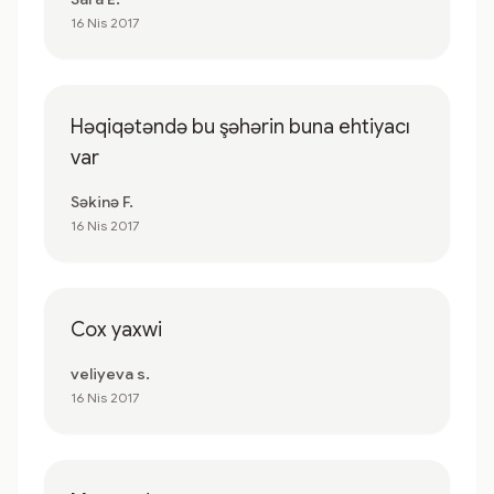
16 Nis 2017
Həqiqətəndə bu şəhərin buna ehtiyacı
var
Səkinə F.
16 Nis 2017
Cox yaxwi
veliyeva s.
16 Nis 2017