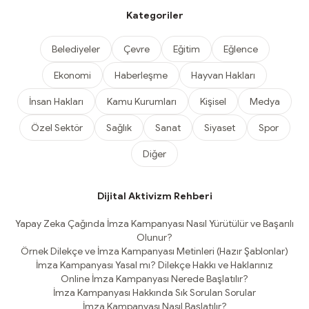
Kategoriler
Belediyeler
Çevre
Eğitim
Eğlence
Ekonomi
Haberleşme
Hayvan Hakları
İnsan Hakları
Kamu Kurumları
Kişisel
Medya
Özel Sektör
Sağlık
Sanat
Siyaset
Spor
Diğer
Dijital Aktivizm Rehberi
Yapay Zeka Çağında İmza Kampanyası Nasıl Yürütülür ve Başarılı
Olunur?
Örnek Dilekçe ve İmza Kampanyası Metinleri (Hazır Şablonlar)
İmza Kampanyası Yasal mı? Dilekçe Hakkı ve Haklarınız
Online İmza Kampanyası Nerede Başlatılır?
İmza Kampanyası Hakkında Sık Sorulan Sorular
İmza Kampanyası Nasıl Başlatılır?