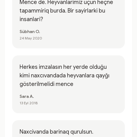
Mence de. Heyvanlarimiz uçun heçne
tapammiriq burda. Bir sayirlarki bu
insanlari?
Sübhan O.
24 May 2020
Herkes imzalasın her yerde olduğu
kimi naxcıvandada heyvanlara qayğı
gösterilmelidi mence
Sara A.
13 Eyl 2018
Naxcivanda barinaq qurulsun.