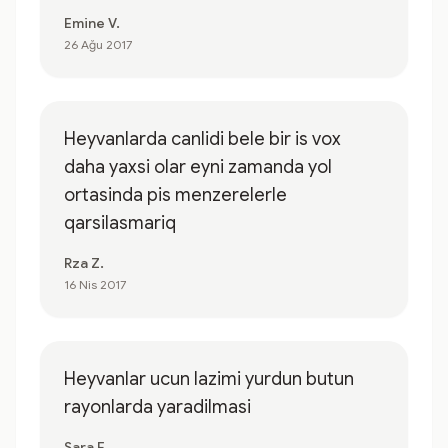
Emine V.
26 Ağu 2017
Heyvanlarda canlidi bele bir is vox
daha yaxsi olar eyni zamanda yol
ortasinda pis menzerelerle
qarsilasmariq
Rza Z.
16 Nis 2017
Heyvanlar ucun lazimi yurdun butun
rayonlarda yaradilmasi
Sara E.