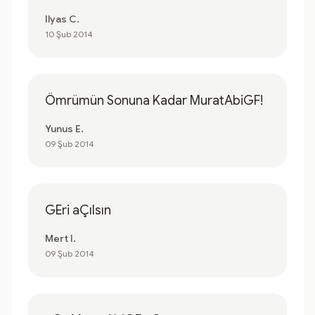
Ilyas C.
10 Şub 2014
Ömrümün Sonuna Kadar MuratAbiGF!
Yunus E.
09 Şub 2014
GEri aÇılsın
Mert I.
09 Şub 2014