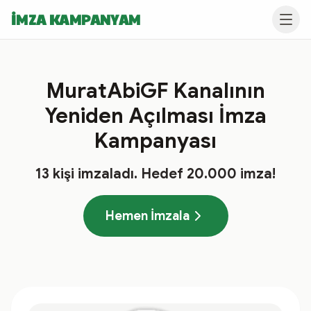
İMZA KAMPANYAM
MuratAbiGF Kanalının
Yeniden Açılması İmza
Kampanyası
13
kişi imzaladı
. Hedef
20.000
imza!
Hemen İmzala