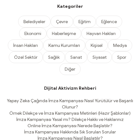
Kategoriler
Belediyeler
Çevre
Eğitim
Eğlence
Ekonomi
Haberleşme
Hayvan Hakları
İnsan Hakları
Kamu Kurumları
Kişisel
Medya
Özel Sektör
Sağlık
Sanat
Siyaset
Spor
Diğer
Dijital Aktivizm Rehberi
Yapay Zeka Çağında İmza Kampanyası Nasıl Yürütülür ve Başarılı
Olunur?
Örnek Dilekçe ve İmza Kampanyası Metinleri (Hazır Şablonlar)
İmza Kampanyası Yasal mı? Dilekçe Hakkı ve Haklarınız
Online İmza Kampanyası Nerede Başlatılır?
İmza Kampanyası Hakkında Sık Sorulan Sorular
İmza Kampanyası Nasıl Başlatılır?