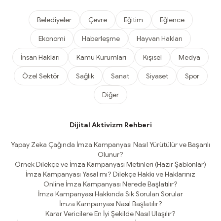
Belediyeler
Çevre
Eğitim
Eğlence
Ekonomi
Haberleşme
Hayvan Hakları
İnsan Hakları
Kamu Kurumları
Kişisel
Medya
Özel Sektör
Sağlık
Sanat
Siyaset
Spor
Diğer
Dijital Aktivizm Rehberi
Yapay Zeka Çağında İmza Kampanyası Nasıl Yürütülür ve Başarılı
Olunur?
Örnek Dilekçe ve İmza Kampanyası Metinleri (Hazır Şablonlar)
İmza Kampanyası Yasal mı? Dilekçe Hakkı ve Haklarınız
Online İmza Kampanyası Nerede Başlatılır?
İmza Kampanyası Hakkında Sık Sorulan Sorular
İmza Kampanyası Nasıl Başlatılır?
Karar Vericilere En İyi Şekilde Nasıl Ulaşılır?