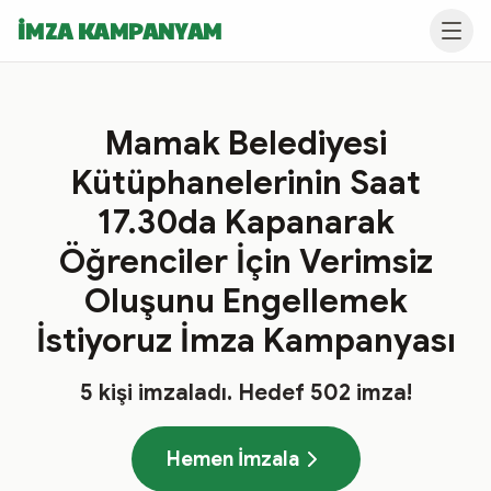
İMZA KAMPANYAM
Mamak Belediyesi
Kütüphanelerinin Saat
17.30da Kapanarak
Öğrenciler İçin Verimsiz
Oluşunu Engellemek
İstiyoruz İmza Kampanyası
5
kişi imzaladı
. Hedef
502
imza!
Hemen İmzala