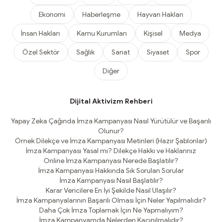
Ekonomi
Haberleşme
Hayvan Hakları
İnsan Hakları
Kamu Kurumları
Kişisel
Medya
Özel Sektör
Sağlık
Sanat
Siyaset
Spor
Diğer
Dijital Aktivizm Rehberi
Yapay Zeka Çağında İmza Kampanyası Nasıl Yürütülür ve Başarılı
Olunur?
Örnek Dilekçe ve İmza Kampanyası Metinleri (Hazır Şablonlar)
İmza Kampanyası Yasal mı? Dilekçe Hakkı ve Haklarınız
Online İmza Kampanyası Nerede Başlatılır?
İmza Kampanyası Hakkında Sık Sorulan Sorular
İmza Kampanyası Nasıl Başlatılır?
Karar Vericilere En İyi Şekilde Nasıl Ulaşılır?
İmza Kampanyalarının Başarılı Olması İçin Neler Yapılmalıdır?
Daha Çok İmza Toplamak İçin Ne Yapmalıyım?
İmza Kampanyamda Nelerden Kaçınılmalıdır?