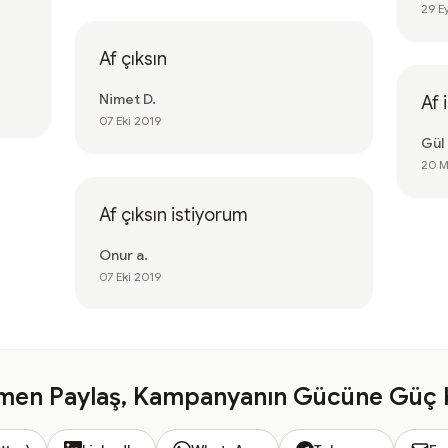
29 E
Af çıksın
Nimet D.
Af 
07 Eki 2019
Gül 
20 M
Af çıksın istiyorum
Onur a.
07 Eki 2019
en Paylaş, Kampanyanın Gücüne Güç 