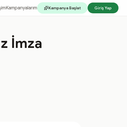
işim
Kampanyalarım
Kampanya Başlat
Giriş Yap
uz İmza