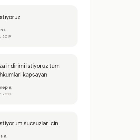
istiyoruz
n ı.
ki 2019
a indirimi istiyoruz tum
hkumlari kapsayan
nep a.
ki 2019
istiyorum sucsuzlar icin
s a.