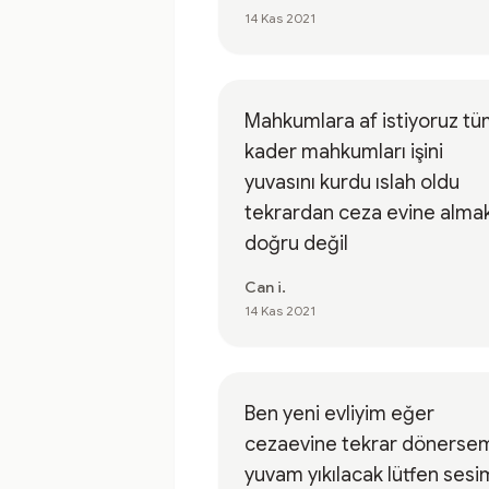
14 Kas 2021
Mahkumlara af istiyoruz t
kader mahkumları işini
yuvasını kurdu ıslah oldu
tekrardan ceza evine alma
doğru değil
Can i.
14 Kas 2021
Ben yeni evliyim eğer
cezaevine tekrar dönerse
yuvam yıkılacak lütfen sesim