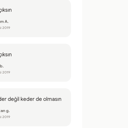
çıksın
ım A.
ki 2019
çıksın
 b.
ki 2019
er değil keder de olmasın
kan g.
ki 2019