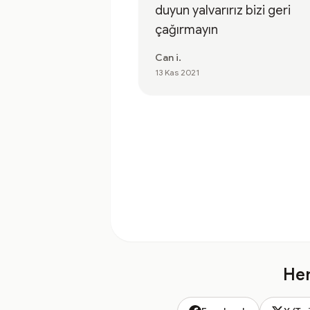
duyun yalvarırız bizi geri
çağırmayın
Can i.
13 Kas 2021
Hem