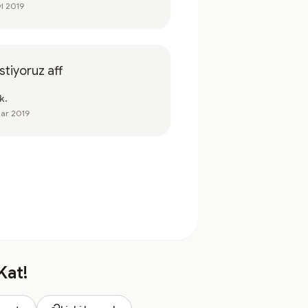
yl 2019
istiyoruz aff
k.
ar 2019
Kat!