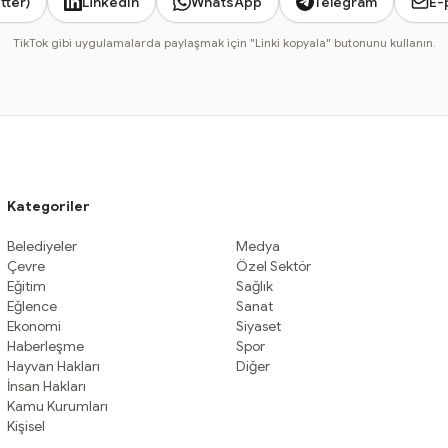
tter)
LinkedIn
WhatsApp
Telegram
E-
TikTok gibi uygulamalarda paylaşmak için "Linki kopyala" butonunu kullanın.
Kategoriler
Belediyeler
Medya
Çevre
Özel Sektör
Eğitim
Sağlık
Eğlence
Sanat
Ekonomi
Siyaset
Haberleşme
Spor
Hayvan Hakları
Diğer
İnsan Hakları
Kamu Kurumları
Kişisel