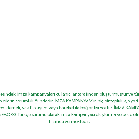
tesindeki imza kampanyaları kullanıcılar tarafından oluşturmuştur ve tüm
nıcıların sorumluluğundadır. İMZA KAMPANYAM'ın hiç bir topluluk, siyasi 
on, dernek, vakıf, oluşum veya hareket ile bağlantısı yoktur. İMZA KA
IGNEE.ORG Türkçe sürümü olarak imza kampanyası oluşturma ve takip etm
hizmeti vermektedir.