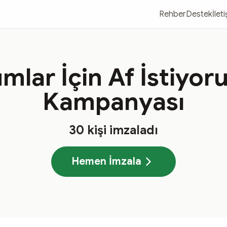
Rehber
Destek
İlet
lar İçin Af İstiyor
Kampanyası
30
kişi imzaladı
Hemen İmzala