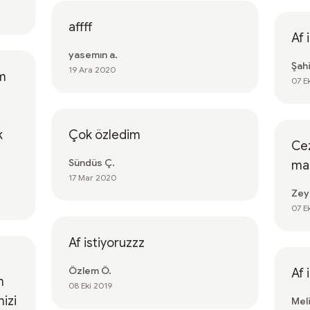
affff
Af 
yasemın a.
Şahi
19 Ara 2020
üm
07 E
k
Çok özledim
Cez
Sündüs Ç.
ma
17 Mar 2020
Zey
07 E
Af istiyoruzzz
Özlem Ö.
Af 
m
08 Eki 2019
izi
Meli