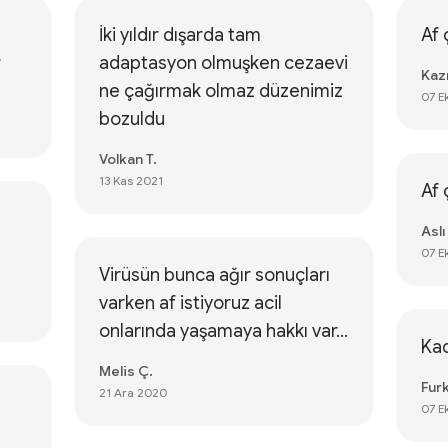
İki yıldır dışarda tam
Af 
r
adaptasyon olmuşken cezaevi
Kaz
ne çağırmak olmaz düzenimiz
07 E
bozuldu
Volkan T.
13 Kas 2021
Af 
Aslı
07 E
Virüsün bunca ağır sonuçları
varken af istiyoruz acil
onlarında yaşamaya hakkı var...
Kad
Melis Ç.
Fur
21 Ara 2020
07 E