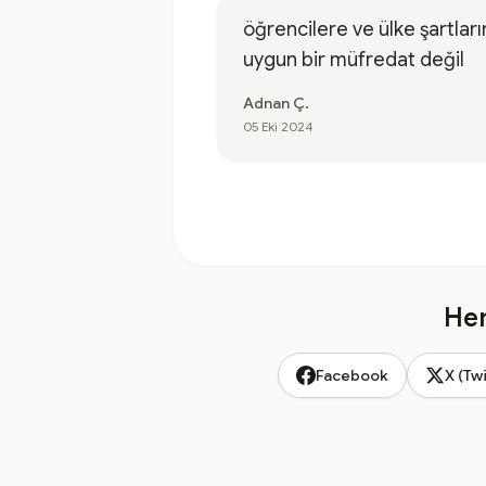
öğrencilere ve ülke şartları
uygun bir müfredat değil
Adnan Ç.
05 Eki 2024
Hem
Facebook
X (Twi