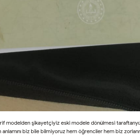
f modelden şikayetçiyiz eski modele dönülmesi taraftarıyız
erin anlamını biz bile bilmiyoruz hem öğrenciler hem biz zorl