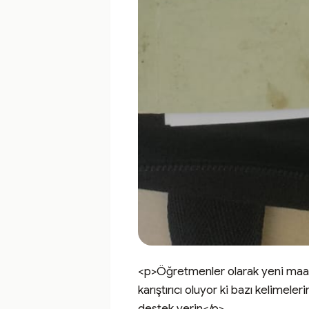
<p>Öğretmenler olarak yeni maari
karıştırıcı oluyor ki bazı kelimel
destek verin</p>