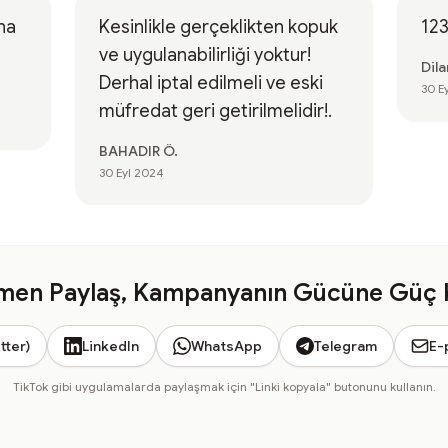
na
Kesinlikle gerçeklikten kopuk
12
ve uygulanabilirliği yoktur!
Dila
Derhal iptal edilmeli ve eski
30 E
müfredat geri getirilmelidir!.
BAHADIR Ö.
30 Eyl 2024
en Paylaş, Kampanyanın Gücüne Güç 
tter)
LinkedIn
WhatsApp
Telegram
E-
TikTok gibi uygulamalarda paylaşmak için "Linki kopyala" butonunu kullanın.