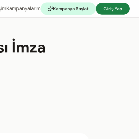
işim
Kampanyalarım
Kampanya Başlat
Giriş Yap
sı İmza