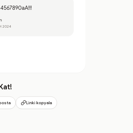
34567890aA!!!
n
yl 2024
Kat!
posta
Linki kopyala