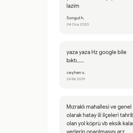
lazim
Songul h.
04 Oca 2020
yaza yaza Hz google bile
bıktı......
ceyhan s.
24 Eki 2019
Mızraklı mahallesi ve genel
olarak hatay ili ilçeleri tahribat
olan yol köprü vb eksik kalan
yerlerin onarılmasını arz