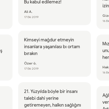
Bu kabul edilemez!
izi
Ali A.
Giz
17 Eki 2019
16 E
Kimseyi mağdur etmeyin
Mızr
insanlara yaşanılası bı ortam
uş
unu
bırakın
her
Özer ö.
Hak
17 Eki 2019
16 E
21. Yüzyılda böyle bir insanı
Ağ
talebi dahi yerine
ver
getiremeyen, halkın sağlığını