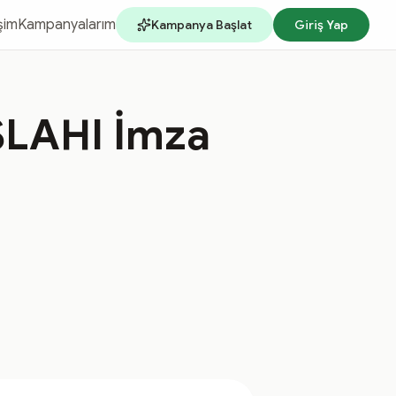
işim
Kampanyalarım
Kampanya Başlat
Giriş Yap
SLAHI İmza