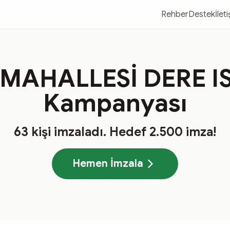
Rehber
Destek
İlet
MAHALLESİ DERE I
Kampanyası
63
kişi imzaladı
. Hedef
2.500
imza!
Hemen İmzala