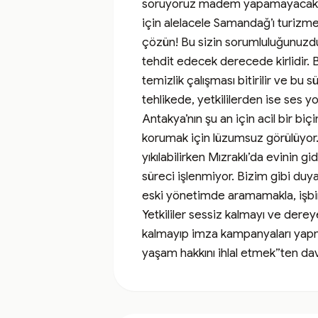
soruyoruz madem yapamayacaksanı
için alelacele Samandağ’ı turizme
çözün! Bu sizin sorumluluğunuzdur
tehdit edecek derecede kirlidir. B
temizlik çalışması bitirilir ve bu 
tehlikede, yetkililerden ise ses 
Antakya’nın şu an için acil bir biç
korumak için lüzumsuz görülüyor. 
yıkılabilirken Mızraklı’da evinin gi
süreci işlenmiyor. Bizim gibi du
eski yönetimde aramamakla, işbirlik
Yetkililer sessiz kalmayı ve dere
kalmayıp imza kampanyaları yapmay
yaşam hakkını ihlal etmek”ten d