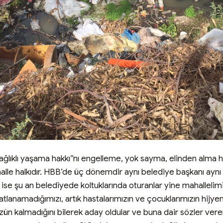
ağlıklı yaşama hakkı”nı engelleme, yok sayma, elinden alma hak
alle halkıdır. HBB’de üç dönemdir aynı belediye başkanı aynı 
se şu an belediyede koltuklarında oturanlar yine mahallelimi
atlanamadığımızı, artık hastalarımızın ve çocuklarımızın hijy
 kalmadığını bilerek aday oldular ve buna dair sözler verer