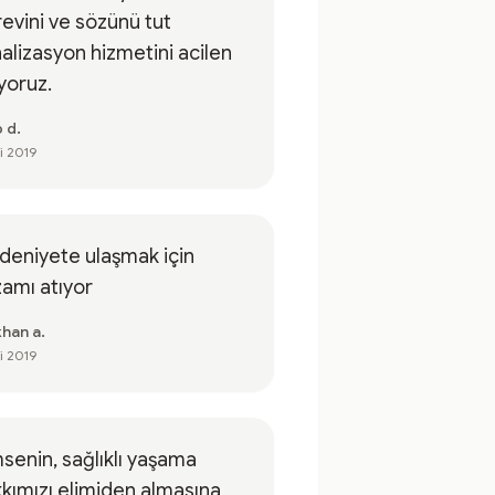
evini ve sözünü tut
alizasyon hizmetini acilen
iyoruz.
 d.
ki 2019
eniyete ulaşmak için
amı atıyor
han a.
ki 2019
senin, sağlıklı yaşama
kımızı elimiden almasına