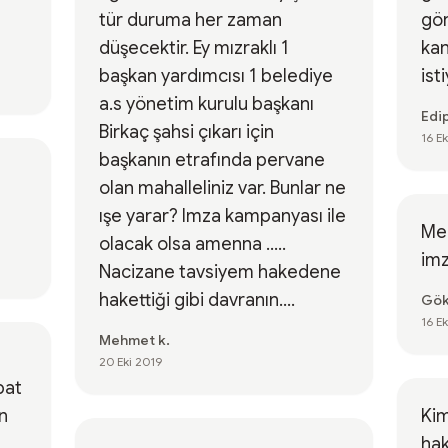
tür duruma her zaman
gör
düşecektir. Ey mızraklı 1
kan
başkan yardımcısı 1 belediye
ist
a.s yönetim kurulu başkanı
Edip
Birkaç şahsi çıkarı için
16 E
başkanın etrafında pervane
olan mahalleliniz var. Bunlar ne
ışe yarar? Imza kampanyası ile
Med
olacak olsa amenna .....
imz
Nacizane tavsiyem hakedene
hakettiği gibi davranın....
Gök
16 E
Mehmet k.
20 Eki 2019
Kim
hak