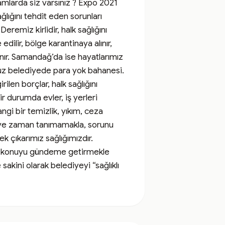
arda siz varsınız ? Expo 2021 
ığını tehdit eden sorunları 
miz kirlidir, halk sağlığını 
lir, bölge karantinaya alınır, 
anır. Samandağ’da ise hayatlarımız 
muz belediyede para yok bahanesi. 
len borçlar, halk sağlığını 
 durumda evler, iş yerleri 
ngi bir temizlik, yıkım, ceza 
eye zaman tanımamakla, sorunu 
k çıkarımız sağlığımızdır. 
 bu konuyu gündeme getirmekle 
ini olarak belediyeyi “sağlıklı 