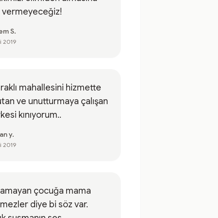
n vermeyeceğiz!
em S.
ki 2019
aklı mahallesini hizmette
tan ve unutturmaya çalışan
kesi kınıyorum..
an y.
ki 2019
lamayan çocuğa mama
mezler diye bi söz var.