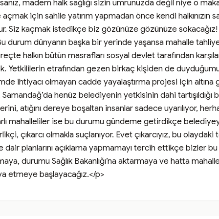
z, madem halk sağlığı sizin umrunuzda değil niye o makaml
 açmak için sahile yatırım yapmadan önce kendi halkınızın sağl
. Siz kaçmak istedikçe biz gözünüze gözünüze sokacağız! Dere
u durum dünyanın başka bir yerinde yaşansa mahalle tahliye edi
süreçte halkın bütün masrafları sosyal devlet tarafından karşıl
yok. Yetkililerin etrafından gezen birkaç kişiden de duyduğu
imde ihtiyacı olmayan cadde yayalaştırma projesi için altına giri
Samandağ’da henüz belediyenin yetkisinin dahi tartışıldığı bir
derini, atığını dereye boşaltan insanlar sadece uyarılıyor, herha
yarlı mahalleliler ise bu durumu gündeme getirdikçe belediy
çi, çıkarcı olmakla suçlanıyor. Evet çıkarcıyız, bu olaydaki te
ye dair planlarını açıklama yapmamayı tercih ettikçe bizler
a, durumu Sağlık Bakanlığı’na aktarmaya ve hatta mahalle sak
ava etmeye başlayacağız.</p>