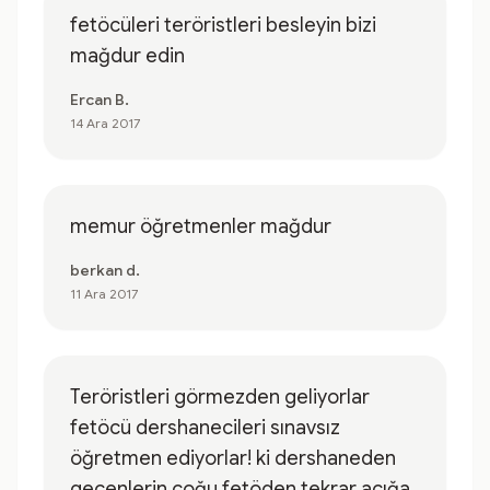
fetöcüleri teröristleri besleyin bizi
mağdur edin
Ercan B.
14 Ara 2017
memur öğretmenler mağdur
berkan d.
11 Ara 2017
Teröristleri görmezden geliyorlar
fetöcü dershanecileri sınavsız
öğretmen ediyorlar! ki dershaneden
geçenlerin çoğu fetöden tekrar açığa