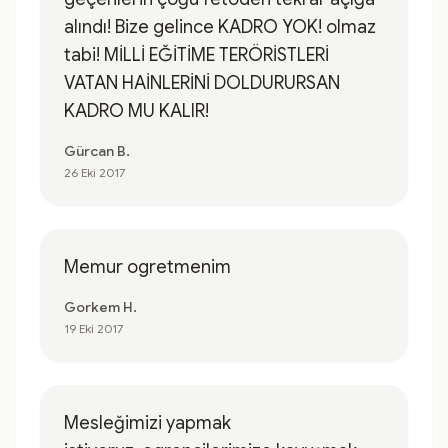
alındı! Bize gelince KADRO YOK! olmaz
tabi! MİLLİ EĞİTİME TERÖRİSTLERİ
VATAN HAİNLERİNİ DOLDURURSAN
KADRO MU KALIR!
Gürcan B.
26 Eki 2017
Memur ogretmenim
Gorkem H.
19 Eki 2017
Mesleğimizi yapmak