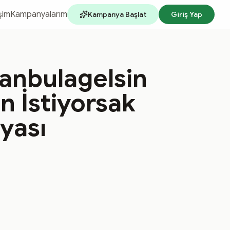
işim
Kampanyalarım
Kampanya Başlat
Giriş Yap
tanbulagelsin
n İstiyorsak
yası