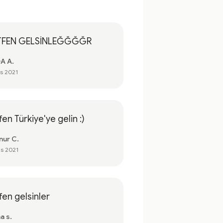
TFEN GELSİNLEĞĞĞĞR
A A.
is 2021
fen Türkiye'ye gelin :)
nur C.
is 2021
fen gelsinler
a s.