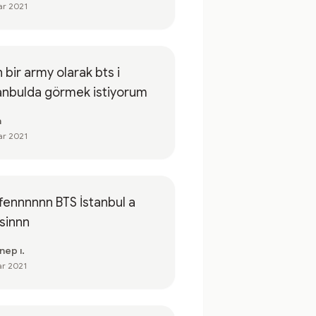
ar 2021
 bir army olarak bts i
anbulda görmek istiyorum
a
ar 2021
fennnnnn BTS İstanbul a
sinnn
nep ı.
ar 2021