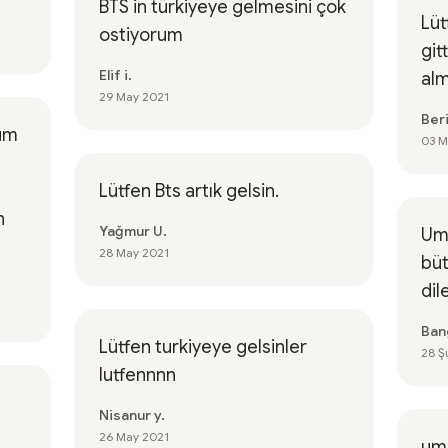
BTS in türkiyeye gelmesini çok
Lüt
ostiyorum
git
Elif i.
alm
29 May 2021
Beri
rum
03 M
Lütfen Bts artık gelsin.
n
Yağmur U.
Uma
28 May 2021
büt
dil
Ban
Lütfen turkiyeye gelsinler
28 Ş
lutfennnn
Nisanur y.
26 May 2021
uma