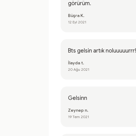
görürüm.
Büşra K.
12 Eyl 2021
Bts gelsin artık noluuuuurrr!!!
İlayda t.
20 Ağu 2021
Gelsinn
Zeynep n.
19 Tem 2021