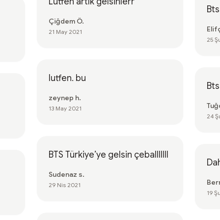
Lütfen artık gelsinlerr
Bts
Çiğdem Ö.
Eli
21 May 2021
25 Ş
lutfen. bu
Bts
zeynep h.
Tuğ
13 May 2021
24 Ş
BTS Türkiye’ye gelsin çeballlllll
Dah
Sudenaz s.
Ber
29 Nis 2021
19 Ş