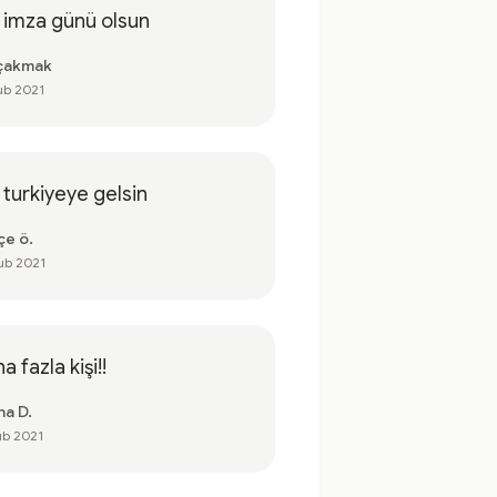
 imza günü olsun
fçakmak
ub 2021
 turkiyeye gelsin
çe ö.
ub 2021
a fazla kişi!!
na D.
ub 2021