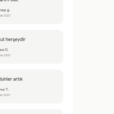
nep g.
ub 2021
ut herşeydir
za O.
ub 2021
sinler artık
nur T.
ub 2021