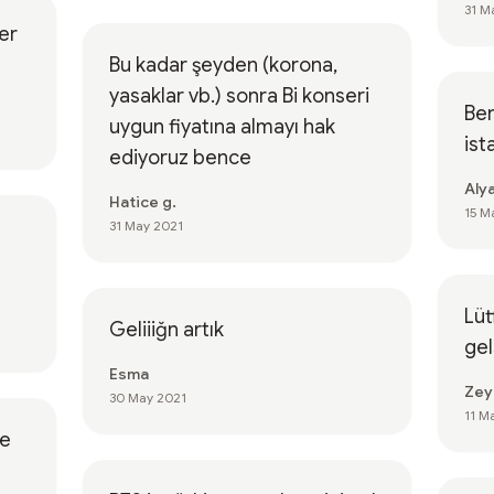
31 M
er
Bu kadar şeyden (korona,
yasaklar vb.) sonra Bi konseri
Ben
uygun fiyatına almayı hak
ist
ediyoruz bence
Aly
Hatice g.
15 M
31 May 2021
Lüt
Geliiiğn artık
gel
Esma
Zey
30 May 2021
11 M
te