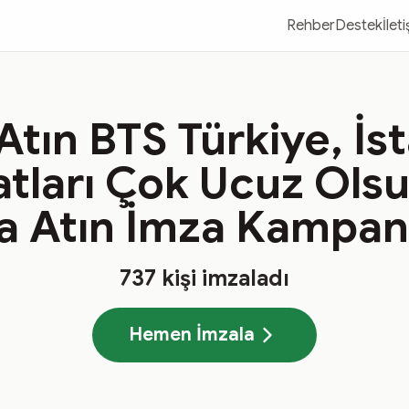
Rehber
Destek
İlet
Atın BTS Türkiye, İs
yatları Çok Ucuz Olsu
a Atın İmza Kampan
737
kişi imzaladı
Hemen İmzala