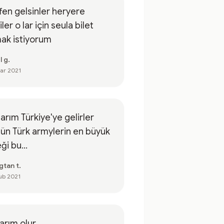
fen gelsinler heryere
tiler o lar için seula bilet
ak istiyorum
l g.
ar 2021
rım Türkiye'ye gelirler
ün Türk armylerin en büyük
eği bu...
gtan t.
ub 2021
rım olur.