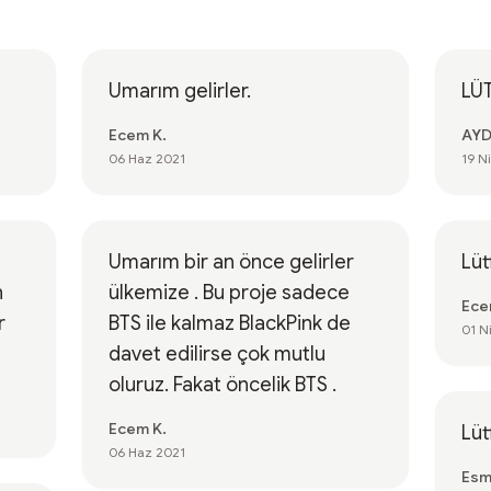
Umarım gelirler.
LÜ
Ecem K.
AYD
06 Haz 2021
19 N
Umarım bir an önce gelirler
Lüt
n
ülkemize . Bu proje sadece
Ece
r
BTS ile kalmaz BlackPink de
01 N
davet edilirse çok mutlu
oluruz. Fakat öncelik BTS .
Ecem K.
Lüt
06 Haz 2021
Esm