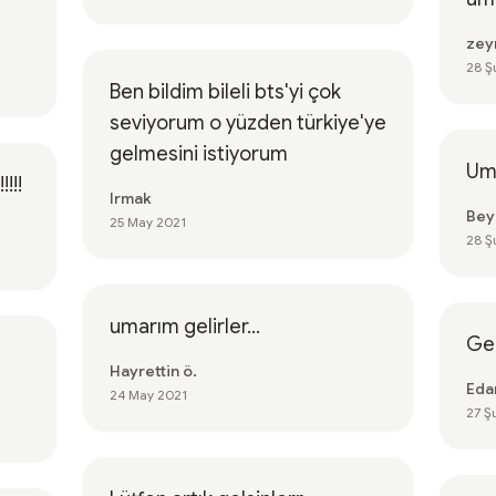
zey
28 Ş
Ben bildim bileli bts'yi çok
seviyorum o yüzden türkiye'ye
gelmesini istiyorum
Um
!!!
Irmak
Bey
25 May 2021
28 Ş
umarım gelirler...
Gel
Hayrettin ö.
Eda
24 May 2021
27 Ş