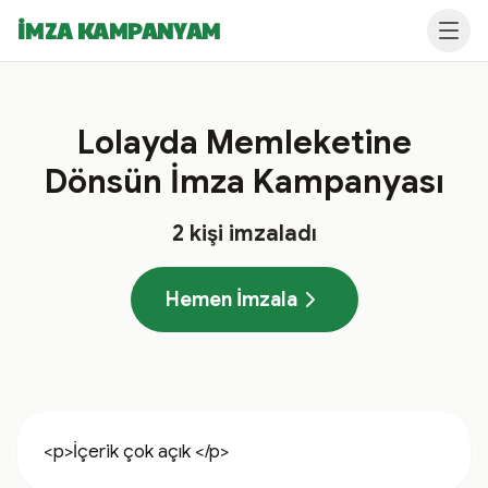
İMZA KAMPANYAM
Lolayda Memleketine
Dönsün İmza Kampanyası
2
kişi imzaladı
Hemen İmzala
<p>İçerik çok açık </p>