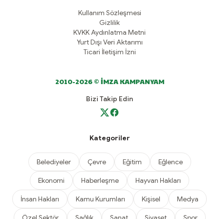
Kullanım Sözleşmesi
Gizlilik
KVKK Aydınlatma Metni
Yurt Dışı Veri Aktarımı
Ticari İletişim İzni
2010-2026 © İMZA KAMPANYAM
Bizi Takip Edin
Kategoriler
Belediyeler
Çevre
Eğitim
Eğlence
Ekonomi
Haberleşme
Hayvan Hakları
İnsan Hakları
Kamu Kurumları
Kişisel
Medya
Özel Sektör
Sağlık
Sanat
Siyaset
Spor