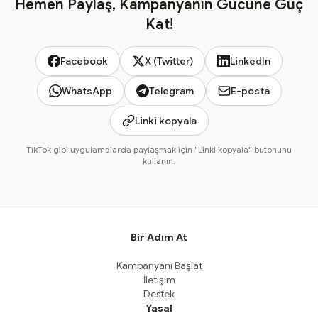
Hemen Paylaş, Kampanyanın Gücüne Güç
Kat!
Facebook
X (Twitter)
LinkedIn
WhatsApp
Telegram
E-posta
Linki kopyala
TikTok gibi uygulamalarda paylaşmak için "Linki kopyala" butonunu
kullanın.
Bir Adım At
Kampanyanı Başlat
İletişim
Destek
Yasal