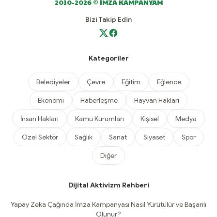
2010-2026 © İMZA KAMPANYAM
Bizi Takip Edin
Kategoriler
Belediyeler
Çevre
Eğitim
Eğlence
Ekonomi
Haberleşme
Hayvan Hakları
İnsan Hakları
Kamu Kurumları
Kişisel
Medya
Özel Sektör
Sağlık
Sanat
Siyaset
Spor
Diğer
Dijital Aktivizm Rehberi
Yapay Zeka Çağında İmza Kampanyası Nasıl Yürütülür ve Başarılı
Olunur?