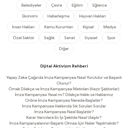
Belediyeler
Çevre
Eğitim
Eğlence
Ekonomi
Haberleşme
Hayvan Hakları
İnsan Hakları
Kamu Kurumları
Kişisel
Medya
Özel Sektör
Sağlık
Sanat
Siyaset
Spor
Diğer
Dijital Aktivizm Rehberi
Yapay Zeka Çağında İmza Kampanyası Nasıl Yürütülür ve Başarılı
Olunur?
Örnek Dilekçe ve İmza Kampanyası Metinleri (Hazır Şablonlar)
İmza Kampanyası Yasal mı? Dilekçe Hakkı ve Haklarınız
Online İmza Kampanyası Nerede Başlatılır?
İmza Kampanyası Hakkında Sık Sorulan Sorular
İmza Kampanyası Nasıl Başlatılır?
Karar Vericilere En İyi Şekilde Nasıl Ulaşılır?
İmza Kampanyalarının Başarılı Olması İçin Neler Yapılmalıdır?