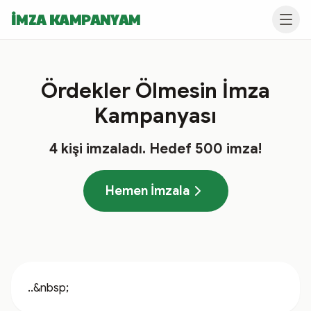
İMZA KAMPANYAM
Ördekler Ölmesin İmza
Kampanyası
4
kişi imzaladı
. Hedef
500
imza!
Hemen İmzala
..&nbsp;