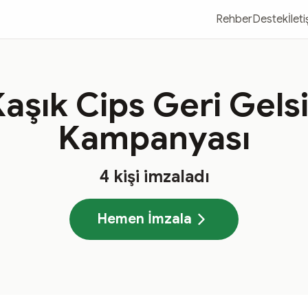
Rehber
Destek
İlet
Kaşık Cips Geri Gels
Kampanyası
4
kişi imzaladı
Hemen İmzala