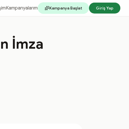
işim
Kampanyalarım
Kampanya Başlat
Giriş Yap
in İmza