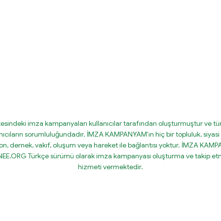
tesindeki imza kampanyaları kullanıcılar tarafından oluşturmuştur ve tüm
nıcıların sorumluluğundadır. İMZA KAMPANYAM'ın hiç bir topluluk, siyasi 
on, dernek, vakıf, oluşum veya hareket ile bağlantısı yoktur. İMZA KA
IGNEE.ORG Türkçe sürümü olarak imza kampanyası oluşturma ve takip etm
hizmeti vermektedir.