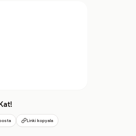
Kat!
posta
Linki kopyala