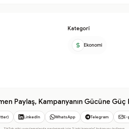
Kategori
Ekonomi
en Paylaş, Kampanyanın Gücüne Güç 
tter)
LinkedIn
WhatsApp
Telegram
E-
TikTok gibi uygulamalarda paylaşmak için "Linki kopyala" butonunu kullanın.