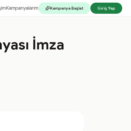
işim
Kampanyalarım
Kampanya Başlat
Giriş Yap
yası İmza