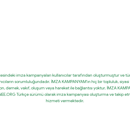
tesindeki imza kampanyaları kullanıcılar tarafından oluşturmuştur ve tüm
nıcıların sorumluluğundadır. İMZA KAMPANYAM'ın hiç bir topluluk, siyasi 
on, dernek, vakıf, oluşum veya hareket ile bağlantısı yoktur. İMZA KA
IGNEE.ORG Türkçe sürümü olarak imza kampanyası oluşturma ve takip etm
hizmeti vermektedir.