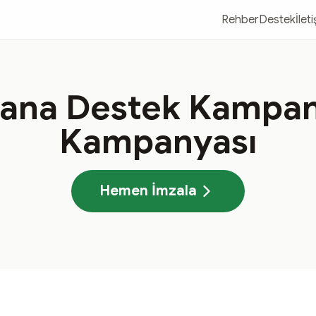
Rehber
Destek
İlet
rana Destek Kampan
Kampanyası
Hemen İmzala