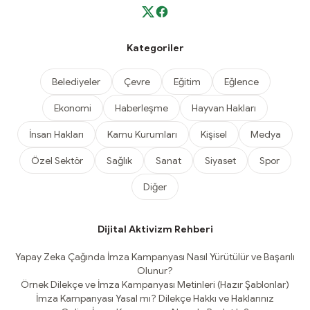
Kategoriler
Belediyeler
Çevre
Eğitim
Eğlence
Ekonomi
Haberleşme
Hayvan Hakları
İnsan Hakları
Kamu Kurumları
Kişisel
Medya
Özel Sektör
Sağlık
Sanat
Siyaset
Spor
Diğer
Dijital Aktivizm Rehberi
Yapay Zeka Çağında İmza Kampanyası Nasıl Yürütülür ve Başarılı
Olunur?
Örnek Dilekçe ve İmza Kampanyası Metinleri (Hazır Şablonlar)
İmza Kampanyası Yasal mı? Dilekçe Hakkı ve Haklarınız