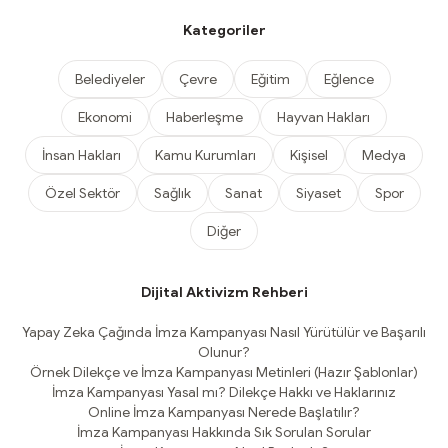
Kategoriler
Belediyeler
Çevre
Eğitim
Eğlence
Ekonomi
Haberleşme
Hayvan Hakları
İnsan Hakları
Kamu Kurumları
Kişisel
Medya
Özel Sektör
Sağlık
Sanat
Siyaset
Spor
Diğer
Dijital Aktivizm Rehberi
Yapay Zeka Çağında İmza Kampanyası Nasıl Yürütülür ve Başarılı
Olunur?
Örnek Dilekçe ve İmza Kampanyası Metinleri (Hazır Şablonlar)
İmza Kampanyası Yasal mı? Dilekçe Hakkı ve Haklarınız
Online İmza Kampanyası Nerede Başlatılır?
İmza Kampanyası Hakkında Sık Sorulan Sorular