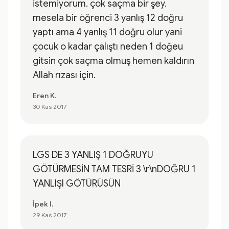
istemiyorum. çok saçma bir şey.
mesela bir öğrenci 3 yanlış 12 doğru
yaptı ama 4 yanlış 11 doğru olur yani
çocuk o kadar çalıştı neden 1 doğeu
gitsin çok saçma olmuş hemen kaldırın
Allah rızası için.
Eren K.
30 Kas 2017
LGS DE 3 YANLIŞ 1 DOĞRUYU
GÖTÜRMESİN TAM TESRİ 3 \r\nDOĞRU 1
YANLIŞI GÖTÜRÜSÜN
İpek I.
29 Kas 2017