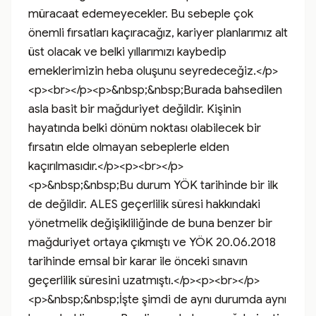
müracaat edemeyecekler. Bu sebeple çok 
önemli fırsatları kaçıracağız, kariyer planlarımız alt 
üst olacak ve belki yıllarımızı kaybedip 
emeklerimizin heba oluşunu seyredeceğiz.</p>
<p><br></p><p>&nbsp;&nbsp;Burada bahsedilen 
asla basit bir mağduriyet değildir. Kişinin 
hayatında belki dönüm noktası olabilecek bir 
fırsatın elde olmayan sebeplerle elden 
kaçırılmasıdır.</p><p><br></p>
<p>&nbsp;&nbsp;Bu durum YÖK tarihinde bir ilk 
de değildir. ALES geçerlilik süresi hakkındaki 
yönetmelik değişikliliğinde de buna benzer bir 
mağduriyet ortaya çıkmıştı ve YÖK 20.06.2018 
tarihinde emsal bir karar ile önceki sınavın 
geçerlilik süresini uzatmıştı.</p><p><br></p>
<p>&nbsp;&nbsp;İşte şimdi de aynı durumda aynı 