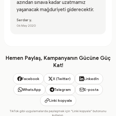
azından sınava kadar uzatmamız
yaşanacak mağduriyeti giderecektir.
Serdar y.
06 May 2020
Hemen Paylaş, Kampanyanın Gücüne Güç
Kat!
Facebook
X (Twitter)
LinkedIn
WhatsApp
Telegram
E-posta
Linki kopyala
TikTok gibi uygulamalarda paylaşmak için "Linki kopyala" butonunu
kullanın.