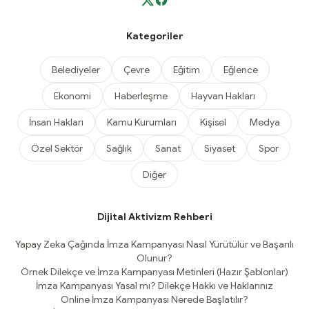
Kategoriler
Belediyeler
Çevre
Eğitim
Eğlence
Ekonomi
Haberleşme
Hayvan Hakları
İnsan Hakları
Kamu Kurumları
Kişisel
Medya
Özel Sektör
Sağlık
Sanat
Siyaset
Spor
Diğer
Dijital Aktivizm Rehberi
Yapay Zeka Çağında İmza Kampanyası Nasıl Yürütülür ve Başarılı
Olunur?
Örnek Dilekçe ve İmza Kampanyası Metinleri (Hazır Şablonlar)
İmza Kampanyası Yasal mı? Dilekçe Hakkı ve Haklarınız
Online İmza Kampanyası Nerede Başlatılır?