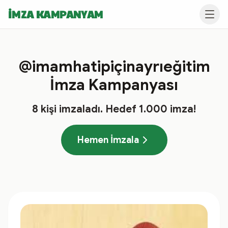
İMZA KAMPANYAM
@imamhatipiçinayrıeğitim
İmza Kampanyası
8
kişi imzaladı
. Hedef
1.000
imza!
Hemen İmzala