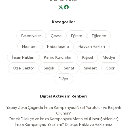
Kategoriler
Belediyeler
Çevre
Eğitim
Eğlence
Ekonomi
Haberleşme
Hayvan Hakları
İnsan Hakları
Kamu Kurumları
Kişisel
Medya
Özel Sektör
Sağlık
Sanat
Siyaset
Spor
Diğer
Dijital Aktivizm Rehberi
Yapay Zeka Çağında İmza Kampanyası Nasıl Yürütülür ve Başarılı
Olunur?
Örnek Dilekçe ve İmza Kampanyası Metinleri (Hazır Şablonlar)
İmza Kampanyası Yasal mı? Dilekçe Hakkı ve Haklarınız