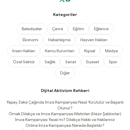
Kategoriler
Belediyeler
Çevre
Eğitim
Eğlence
Ekonomi
Haberleşme
Hayvan Hakları
İnsan Hakları
Kamu Kurumları
Kişisel
Medya
Özel Sektör
Sağlık
Sanat
Siyaset
Spor
Diğer
Dijital Aktivizm Rehberi
Yapay Zeka Çağında İmza Kampanyası Nasıl Yürütülür ve Başarılı
Olunur?
Örnek Dilekçe ve İmza Kampanyası Metinleri (Hazır Şablonlar)
İmza Kampanyası Yasal mı? Dilekçe Hakkı ve Haklarınız
Online İmza Kampanyası Nerede Başlatılır?