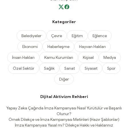
Kategoriler
Belediyeler
Çevre
Eğitim
Eğlence
Ekonomi
Haberleşme
Hayvan Hakları
İnsan Hakları
Kamu Kurumları
Kişisel
Medya
Özel Sektör
Sağlık
Sanat
Siyaset
Spor
Diğer
Dijital Aktivizm Rehberi
Yapay Zeka Çağında İmza Kampanyası Nasıl Yürütülür ve Başarılı
Olunur?
Örnek Dilekçe ve İmza Kampanyası Metinleri (Hazır Şablonlar)
İmza Kampanyası Yasal mı? Dilekçe Hakkı ve Haklarınız