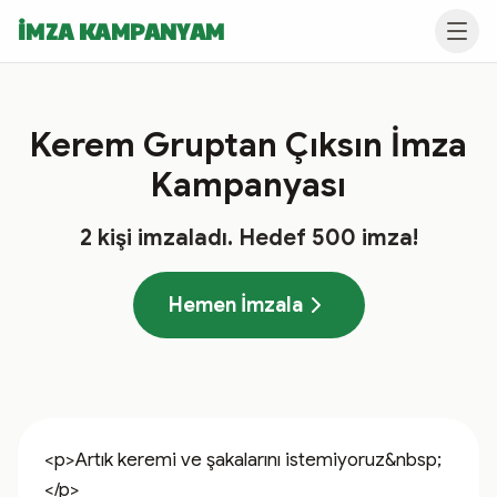
İMZA KAMPANYAM
Kerem Gruptan Çıksın İmza
Kampanyası
2
kişi imzaladı
. Hedef
500
imza!
Hemen İmzala
<p>Artık keremi ve şakalarını istemiyoruz&nbsp;
</p>