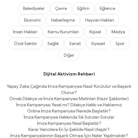
Belediyeler
Çevre
Eğitim
Eğlence
Ekonomi
Haberleşme
Hayvan Hakları
İnsan Hakları
Kamu Kurumları
Kişisel
Medya
Özel Sektör
Sağlık
Sanat
Siyaset
Spor
Diğer
Dijital Aktivizm Rehberi
Yapay Zeka Çağında İmza Kampanyası Nasıl Yürütülür ve Başarılı
Olunur?
Örnek Dilekçe ve İmza Kampanyası Metinleri (Hazır Şablonlar)
İmza Kampanyası Yasal mı? Dilekçe Hakkı ve Haklarınız
Online İmza Kampanyası Nerede Başlatılır?
İmza Kampanyası Hakkında Sık Sorulan Sorular
İmza Kampanyası Nasıl Başlatılır?
Karar Vericilere En İyi Şekilde Nasıl Ulaşılır?
İmza Kampanyalarının Başarılı Olması İçin Neler Yapılmalıdır?