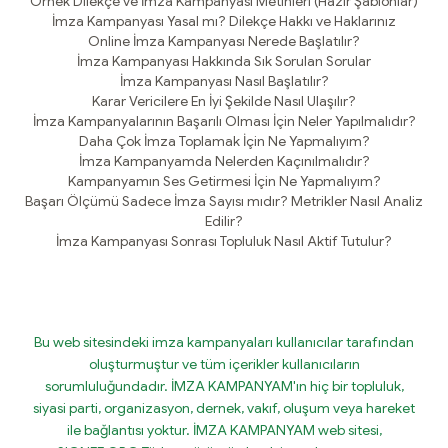
Örnek Dilekçe ve İmza Kampanyası Metinleri (Hazır Şablonlar)
İmza Kampanyası Yasal mı? Dilekçe Hakkı ve Haklarınız
Online İmza Kampanyası Nerede Başlatılır?
İmza Kampanyası Hakkında Sık Sorulan Sorular
İmza Kampanyası Nasıl Başlatılır?
Karar Vericilere En İyi Şekilde Nasıl Ulaşılır?
İmza Kampanyalarının Başarılı Olması İçin Neler Yapılmalıdır?
Daha Çok İmza Toplamak İçin Ne Yapmalıyım?
İmza Kampanyamda Nelerden Kaçınılmalıdır?
Kampanyamın Ses Getirmesi İçin Ne Yapmalıyım?
Başarı Ölçümü Sadece İmza Sayısı mıdır? Metrikler Nasıl Analiz
Edilir?
İmza Kampanyası Sonrası Topluluk Nasıl Aktif Tutulur?
Bu web sitesindeki imza kampanyaları kullanıcılar tarafından
oluşturmuştur ve tüm içerikler kullanıcıların
sorumluluğundadır. İMZA KAMPANYAM'ın hiç bir topluluk,
siyasi parti, organizasyon, dernek, vakıf, oluşum veya hareket
ile bağlantısı yoktur. İMZA KAMPANYAM web sitesi,