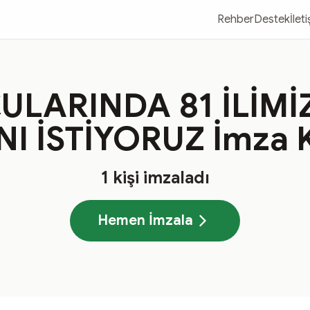
Rehber
Destek
İlet
LARINDA 81 İLİMİ
NI İSTİYORUZ İmza 
1
kişi imzaladı
Hemen İmzala