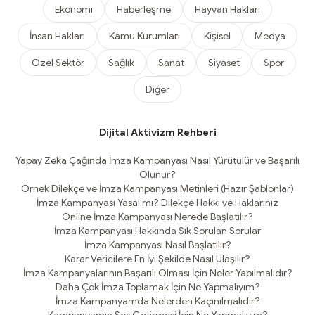
Ekonomi
Haberleşme
Hayvan Hakları
İnsan Hakları
Kamu Kurumları
Kişisel
Medya
Özel Sektör
Sağlık
Sanat
Siyaset
Spor
Diğer
Dijital Aktivizm Rehberi
Yapay Zeka Çağında İmza Kampanyası Nasıl Yürütülür ve Başarılı
Olunur?
Örnek Dilekçe ve İmza Kampanyası Metinleri (Hazır Şablonlar)
İmza Kampanyası Yasal mı? Dilekçe Hakkı ve Haklarınız
Online İmza Kampanyası Nerede Başlatılır?
İmza Kampanyası Hakkında Sık Sorulan Sorular
İmza Kampanyası Nasıl Başlatılır?
Karar Vericilere En İyi Şekilde Nasıl Ulaşılır?
İmza Kampanyalarının Başarılı Olması İçin Neler Yapılmalıdır?
Daha Çok İmza Toplamak İçin Ne Yapmalıyım?
İmza Kampanyamda Nelerden Kaçınılmalıdır?