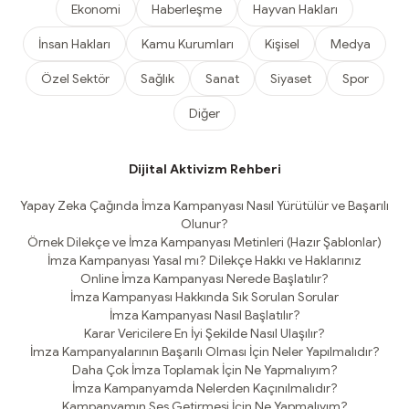
Ekonomi
Haberleşme
Hayvan Hakları
İnsan Hakları
Kamu Kurumları
Kişisel
Medya
Özel Sektör
Sağlık
Sanat
Siyaset
Spor
Diğer
Dijital Aktivizm Rehberi
Yapay Zeka Çağında İmza Kampanyası Nasıl Yürütülür ve Başarılı
Olunur?
Örnek Dilekçe ve İmza Kampanyası Metinleri (Hazır Şablonlar)
İmza Kampanyası Yasal mı? Dilekçe Hakkı ve Haklarınız
Online İmza Kampanyası Nerede Başlatılır?
İmza Kampanyası Hakkında Sık Sorulan Sorular
İmza Kampanyası Nasıl Başlatılır?
Karar Vericilere En İyi Şekilde Nasıl Ulaşılır?
İmza Kampanyalarının Başarılı Olması İçin Neler Yapılmalıdır?
Daha Çok İmza Toplamak İçin Ne Yapmalıyım?
İmza Kampanyamda Nelerden Kaçınılmalıdır?
Kampanyamın Ses Getirmesi İçin Ne Yapmalıyım?