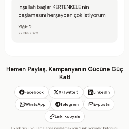
İnşallah başlar KERTENKELE nin
başlamasını herşeyden çok istiyorum
Yiğit D.
22 Nis 2020
Hemen Paylaş, Kampanyanın Gücüne Güç
Kat!
Facebook
X (Twitter)
LinkedIn
WhatsApp
Telegram
E-posta
Linki kopyala
TikTok gibi uygulamalarda paylaşmak için "Linki kopyala" butonunu