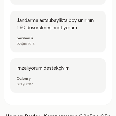
Jandarma astsubaylikta boy sınırının
1.60 dûsurulmesini istiyorum
perihan ü.
09 Şub 2018
İmzalıyorum destekçiyim
Özlem y.
09 Eyl 2017