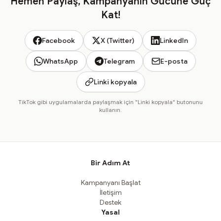
Hemen Paylaş, Kampanyanın Gücüne Güç
Kat!
Facebook
X (Twitter)
LinkedIn
WhatsApp
Telegram
E-posta
Linki kopyala
TikTok gibi uygulamalarda paylaşmak için "Linki kopyala" butonunu
kullanın.
Bir Adım At
Kampanyanı Başlat
İletişim
Destek
Yasal