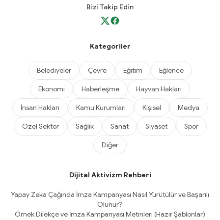
Bizi Takip Edin
Kategoriler
Belediyeler
Çevre
Eğitim
Eğlence
Ekonomi
Haberleşme
Hayvan Hakları
İnsan Hakları
Kamu Kurumları
Kişisel
Medya
Özel Sektör
Sağlık
Sanat
Siyaset
Spor
Diğer
Dijital Aktivizm Rehberi
Yapay Zeka Çağında İmza Kampanyası Nasıl Yürütülür ve Başarılı
Olunur?
Örnek Dilekçe ve İmza Kampanyası Metinleri (Hazır Şablonlar)