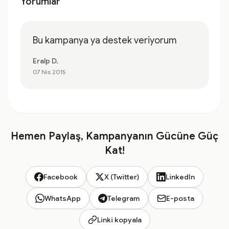
Yorumlar
Bu kampanya ya destek veriyorum
Eralp D.
07 Nis 2015
Hemen Paylaş, Kampanyanın Gücüne Güç
Kat!
Facebook
X (Twitter)
LinkedIn
WhatsApp
Telegram
E-posta
Linki kopyala