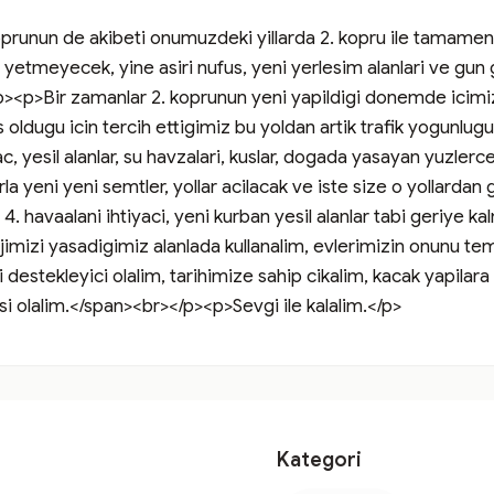
oprunun de akibeti onumuzdeki yillarda 2. kopru ile tamamen ay
 yetmeyecek, yine asiri nufus, yeni yerlesim alanlari ve gun
/p><p>Bir zamanlar 2. koprunun yeni yapildigi donemde icimiz
oldugu icin tercih ettigimiz bu yoldan artik trafik yogunlug
 yesil alanlar, su havzalari, kuslar, dogada yasayan yuzlerce 
la yeni yeni semtler, yollar acilacak ve iste size o yollardan g
 4. havaalani ihtiyaci, yeni kurban yesil alanlar tabi geriye ka
jimizi yasadigimiz alanlada kullanalim, evlerimizin onunu tem
 destekleyici olalim, tarihimize sahip cikalim, kacak yapilar
isi olalim.</span><br></p><p>Sevgi ile kalalim.</p>
Kategori