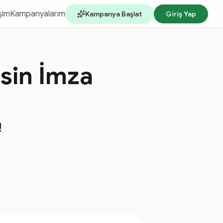
işim
Kampanyalarım
Kampanya Başlat
Giriş Yap
asin İmza
!