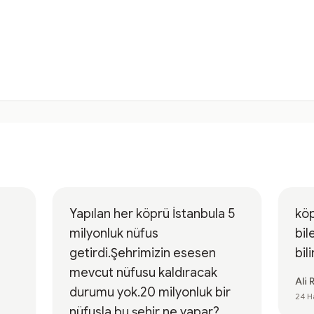
Yapılan her köprü İstanbula 5
köp
milyonluk nüfus
bil
getirdi.Şehrimizin esesen
bil
mevcut nüfusu kaldıracak
Ali R
durumu yok.20 milyonluk bir
24 H
nüfusla bu şehir ne yapar?