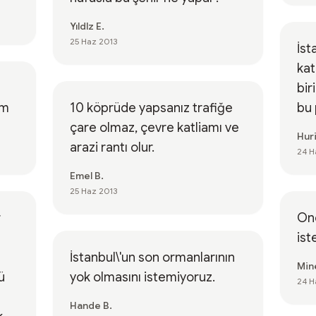
Yıldlz E.
25 Haz 2013
İst
ka
bir
im
10 köprüde yapsanız trafiğe
bu 
çare olmaz, çevre katliamı ve
Hur
arazi rantı olur.
24 H
Emel B.
25 Haz 2013
r
Onc
is
İstanbul\'un son ormanlarının
Min
ü
yok olmasını istemiyoruz.
24 H
Hande B.