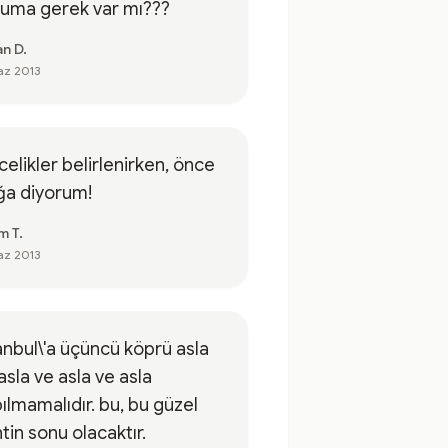
ruma gerek var mı???
an D.
az 2013
elikler belirlenirken, önce
ğa diyorum!
m T.
az 2013
anbul\'a üçüncü köprü asla
asla ve asla ve asla
ılmamalıdır. bu, bu güzel
tin sonu olacaktır.