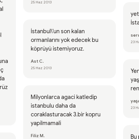
,
25 Haz 2013
al
yet
İst
İstanbul\'un son kalan
l
sera
ormanlarını yok edecek bu
23 H
köprüyü istemiyoruz.
şına
Ast C.
25 Haz 2013
aç
Yen
da
yaş
rüz
ren
Milyonlarca agaci katledip
yaşa
istanbulu daha da
23 H
coraklasturacak 3.bir kopru
yapilmamali
Filiz M.
Bu 