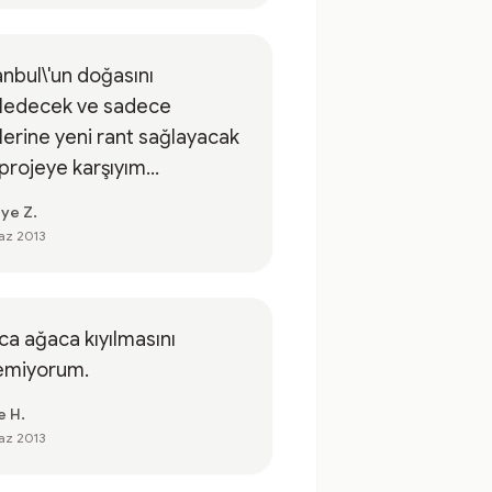
anbul\'un doğasını
tledecek ve sadece
ilerine yeni rant sağlayacak
projeye karşıyım...
iye Z.
az 2013
a ağaca kıyılmasını
temiyorum.
e H.
az 2013