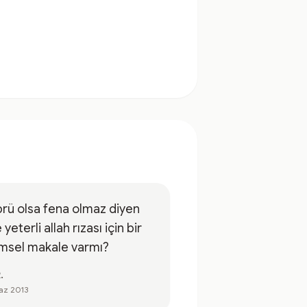
rü olsa fena olmaz diyen
e yeterli allah rızası için bir
imsel makale varmı?
.
az 2013