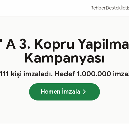
Rehber
Destek
İlet
' A 3. Kopru Yapilm
Kampanyası
111
kişi imzaladı
. Hedef
1.000.000
imza
Hemen İmzala