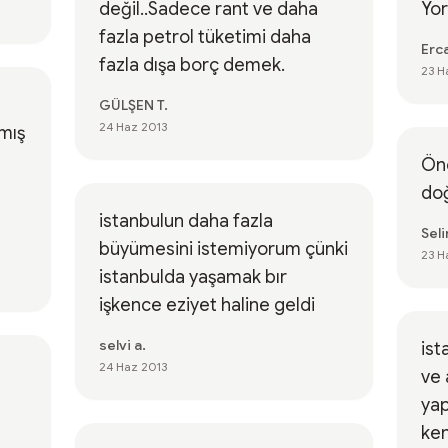
değil..Sadece rant ve daha
Yo
fazla petrol tüketimi daha
Erc
fazla dışa borç demek.
23 H
GÜLŞEN T.
24 Haz 2013
lmış
Önc
do
istanbulun daha fazla
Seli
büyümesini istemiyorum çünki
23 H
istanbulda yaşamak bır
işkence eziyet haline geldi
selvi a.
ist
24 Haz 2013
ve 
yap
ken