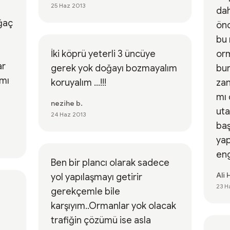
25 Haz 2013
dah
ğaç
ön
bu
İki köprü yeterli 3 üncüye
or
ar
gerek yok doğayı bozmayalım
bur
 mı
koruyalım ...!!!
zannetti
mı 
nezihe b.
ut
24 Haz 2013
baş
yap
eng
Ben bir plancı olarak sadece
Ali 
yol yapılaşmayı getirir
23 H
gerekçemle bile
karşıyım..Ormanlar yok olacak
trafiğin çözümü ise asla