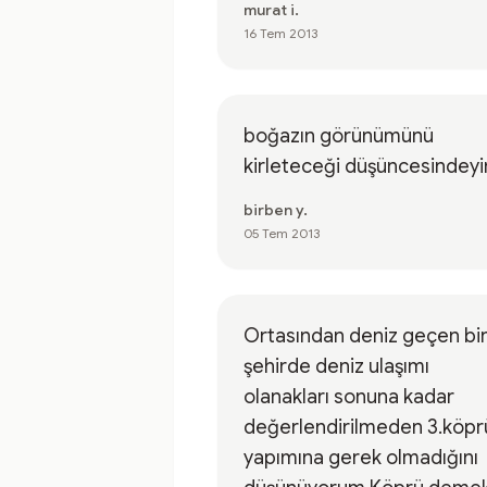
murat i.
16 Tem 2013
boğazın görünümünü
kirleteceği düşüncesindey
birben y.
05 Tem 2013
Ortasından deniz geçen bi
şehirde deniz ulaşımı
olanakları sonuna kadar
değerlendirilmeden 3.köpr
yapımına gerek olmadığını