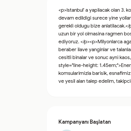
<p>Istanbul' a yapilacak olan 3. k
devam edildigi surece yine yollar
gerekli oldugu bize anlatilacak.<
uzun bir yol olmasina ragmen bos 
ediyoruz. </p><p>Milyonlarca agac,
beraber ilave yanginlar ve talanlar
cesitli binalar ve sonuc ayni kaos,
style="line-height: 1.45em;">Ener
komsularimizla barisik, esnafimizi
ve yesil alan talep edelim, takipc
Kampanyanı Başlatan