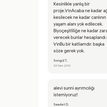
Kesinlikle yanlış bir
proje.\r\nAcaba ne kadar a
kesilecek ne kadar canlının
yaşam alanı yok edilecek.
Biyoçeşitliliğe ne kadar zar
verecek bunlar hesaplandı
\r\nBu bir katliamdır. başka
söze gerek yok.
Songül T.
03 Tem 2013
alevi sunni ayrımcılığı
istemiyoruz!
Saadet D.