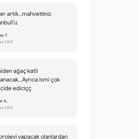
er artık...mahvettiniz
anbul\'u
p f.
az 2013
iden ağaç katli
anacak...Ayrıca ismi çok
cide ediciçç
r k.
az 2013
projeyi yapacak olanlardan