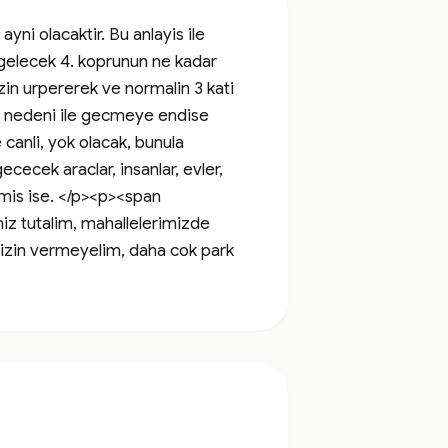
ni olacaktir. Bu anlayis ile 
 gelecek 4. koprunun ne kadar 
in urpererek ve normalin 3 kati 
u nedeni ile gecmeye endise 
canli, yok olacak, bunula 
ececek araclar, insanlar, evler, 
lmis ise. </p><p><span 
iz tutalim, mahallelerimizde 
a izin vermeyelim, daha cok park 