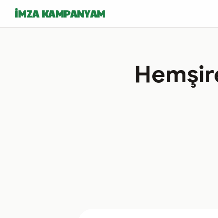
İMZA KAMPANYAM
Hemşire