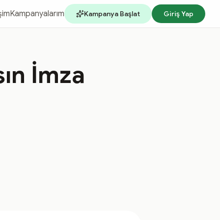
işim
Kampanyalarım
Kampanya Başlat
Giriş Yap
sın İmza