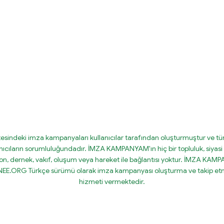
tesindeki imza kampanyaları kullanıcılar tarafından oluşturmuştur ve tüm
nıcıların sorumluluğundadır. İMZA KAMPANYAM'ın hiç bir topluluk, siyasi 
on, dernek, vakıf, oluşum veya hareket ile bağlantısı yoktur. İMZA KA
IGNEE.ORG Türkçe sürümü olarak imza kampanyası oluşturma ve takip etm
hizmeti vermektedir.