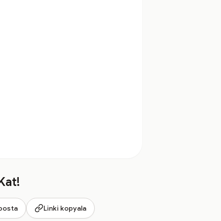
Kat!
posta
Linki kopyala