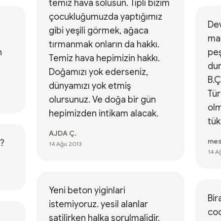
temiz hava solusun. Tıplı bizim
çocukluğumuzda yaptığımız
Dev
gibi yeşili görmek, ağaca
mal
tırmanmak onların da hakkı.
n
peş
Temiz hava hepimizin hakkı.
dur
Doğamızı yok ederseniz,
B.
dünyamızı yok etmiş
Tür
olursunuz. Ve doğa bir gün
olm
hepimizden intikam alacak.
tük
AJDA Ç.
mes
z?
14 Ağu 2013
14 A
Yeni beton yiginlari
Bir
istemiyoruz. yesil alanlar
coc
satilirken halka sorulmalidir.