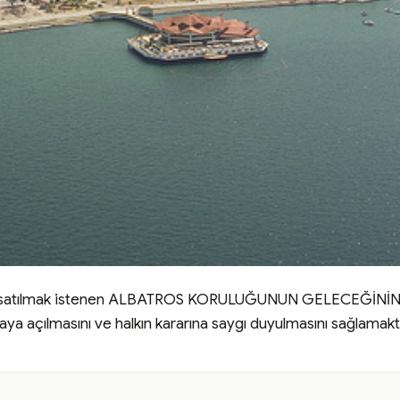
 satılmak istenen ALBATROS KORULUĞUNUN GELECEĞİNİN Bü
aya açılmasını ve halkın kararına saygı duyulmasını sağlamaktı