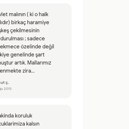
let malının ( ki o halk
ıdır) birkaç haramiye
keş çekilmesinin
durulması ; sadece
Çekmece özelinde değil
kiye genelinde şart
uştur artık. Mallarımız
enmekte zira...
ut ç.
ğu 2013
akinda koruluk
uklarimiza kalsın