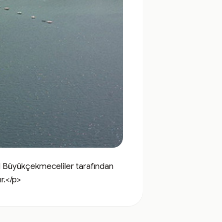
yükçekmeceliler tarafından 
r.</p>