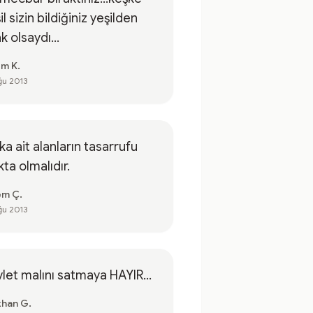
il sizin bildiğiniz yeşilden
k olsaydı...
im K.
ğu 2013
ka ait alanların tasarrufu
kta olmalıdır.
em Ç.
ğu 2013
let malını satmaya HAYIR...
han G.