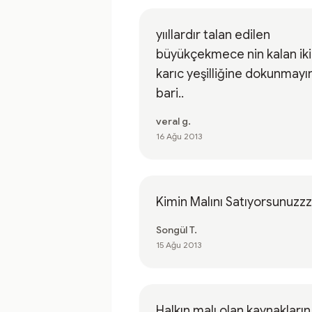
yııllardır talan edilen
büyükçekmece nin kalan iki
karıc yeşilliğine dokunmayı
bari..
veral g.
16 Ağu 2013
Kimin Malını Satıyorsunuzz
Songül T.
15 Ağu 2013
Halkın malı olan kaynakların