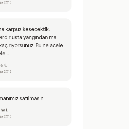
ğu 2013
a karpuz kesecektik.
ırdır usta yangından mal
kaçırıyorsunuz. Bu ne acele
le...
a K.
ğu 2013
manımız satılmasın
ha İ.
ğu 2013