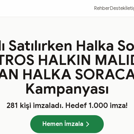
Rehber
Destek
İlet
ı Satılırken Halka So
TROS HALKIN MALID
AN HALKA SORACA
Kampanyası
281
kişi imzaladı
. Hedef
1.000
imza!
Hemen İmzala