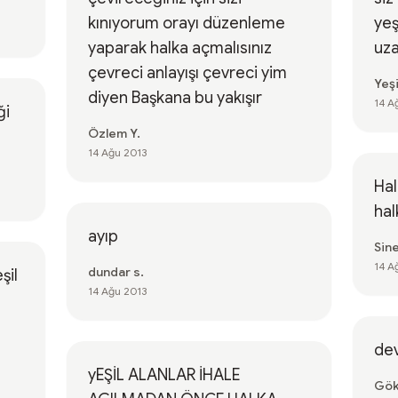
kınıyorum orayı düzenleme
yeş
yaparak halka açmalısınız
uza
çevreci anlayışı çevreci yim
Yeş
diyen Başkana bu yakışır
14 A
ği
Özlem Y.
14 Ağu 2013
Hal
hal
ayıp
Sin
14 A
dundar s.
şil
14 Ağu 2013
dev
yEŞİL ALANLAR İHALE
Gök