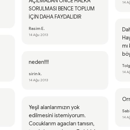
AÇILMADAN ÖNCE HALKA
14 A
SORULMASI BENCE TOPLUM
İÇİN DAHA FAYDALIDIR
Rasim E.
Dah
14 Ağu 2013
Hay
mı 
böy
neden!!!!
Tolg
14 A
sirin k.
14 Ağu 2013
Or
Yeşil alanlarımızın yok
Sabi
edilmesini istemiyorum.
14 A
Cocuklarım agacları tanısın,