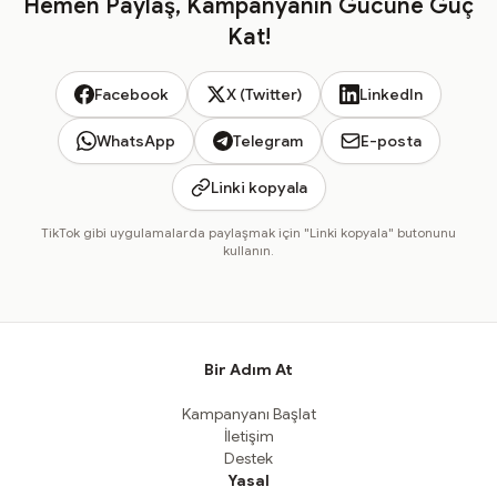
Hemen Paylaş, Kampanyanın Gücüne Güç
Kat!
Facebook
X (Twitter)
LinkedIn
WhatsApp
Telegram
E-posta
Linki kopyala
TikTok gibi uygulamalarda paylaşmak için "Linki kopyala" butonunu
kullanın.
Bir Adım At
Kampanyanı Başlat
İletişim
Destek
Yasal